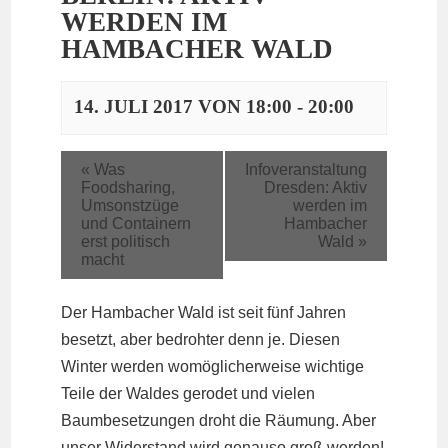
WERDEN IM
HAMBACHER WALD
14. JULI 2017 VON 18:00
-
20:00
«
Was
Infoveranstaltung
Foodsharing,
Dresden: Aktiv
Umsonstzüge
werden im
und Containern
Hambacher
erst politisch
Wald
»
macht
Der Hambacher Wald ist seit fünf Jahren
besetzt, aber bedrohter denn je. Diesen
Winter werden womöglicherweise wichtige
Teile der Waldes gerodet und vielen
Baumbesetzungen droht die Räumung. Aber
unser Widerstand wird genauso groß werden!