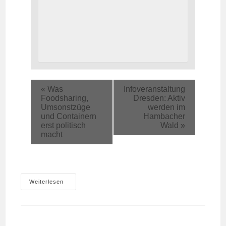
«
Was
Infoveranstaltung
Foodsharing,
Dresden: Aktiv
Umsonstzüge
werden im
und Containern
Hambacher
erst politisch
Wald
»
macht
Infoveranstaltung
Weiterlesen
Berlin:
Aktiv
Werden
Im
Hambacher
Wald