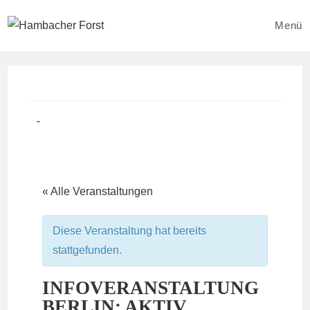
Zum
Inhalt
Menü
springen
Beitrag
Beitrags-
veröffentlicht:
Kategorie:
« Alle Veranstaltungen
Diese Veranstaltung hat bereits
stattgefunden.
INFOVERANSTALTUNG
BERLIN: AKTIV