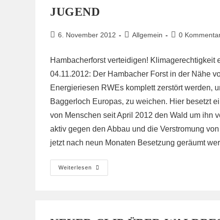
JUGEND
Beitrag
Beitrags-
Beitrags-
6. November 2012
Allgemein
0 Kommenta
veröffentlicht:
Kategorie:
Kommentare:
Hambacherforst verteidigen! Klimagerechtigkeit 
04.11.2012: Der Hambacher Forst in der Nähe vo
Energieriesen RWEs komplett zerstört werden,
Baggerloch Europas, zu weichen. Hier besetzt e
von Menschen seit April 2012 den Wald um ihn v
aktiv gegen den Abbau und die Verstromung von
jetzt nach neun Monaten Besetzung geräumt we
Solierklärung
Weiterlesen
Für
Die
Waldbesetzung
Von
Der
Grünen
Jugend