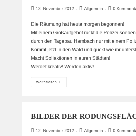
Beitrag
Beitrags-
Beitrags-
13. November 2012
Allgemein
0 Komment
veröffentlicht:
Kategorie:
Kommentare:
Die Räumung hat heute morgen begonnen!
Mit einem Großaufgebot rückt die Polizei soeben 
durch den Tagebau Hambach nur mit einem Polize
Kommt jetzt in den Wald und guckt wie ihr unterst
Macht Soliaktionen in euren Städten!
Werdet kreativ! Werden aktiv!
Räumung
Weiterlesen
Jetzt
BILDER DER RODUNGSFLÄ
Beitrag
Beitrags-
Beitrags-
12. November 2012
Allgemein
0 Komment