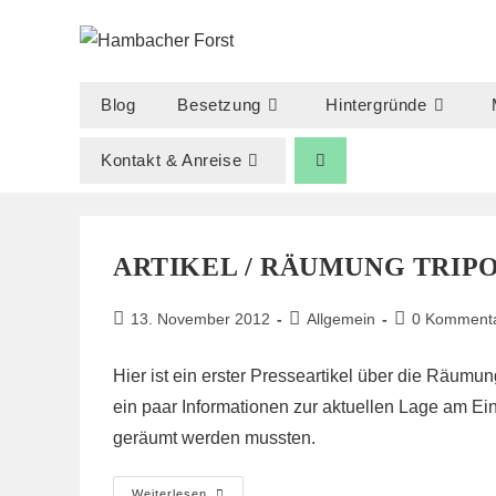
Zum
Inhalt
springen
Blog
Besetzung
Hintergründe
Kontakt & Anreise
ARTIKEL / RÄUMUNG TRIP
Beitrag
Beitrags-
Beitrags-
13. November 2012
Allgemein
0 Komment
veröffentlicht:
Kategorie:
Kommentare:
Hier
ist ein erster Presseartikel über die Räumu
ein paar Informationen zur aktuellen Lage am 
geräumt werden mussten.
Artikel
Weiterlesen