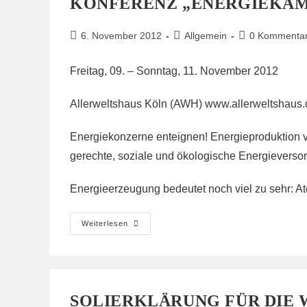
KONFERENZ „ENERGIEKÄM
Beitrag
Beitrags-
Beitrags-
6. November 2012
Allgemein
0 Kommenta
veröffentlicht:
Kategorie:
Kommentare:
Freitag, 09. – Sonntag, 11. November 2012
Allerweltshaus Köln (AWH) www.allerweltshaus.
Energiekonzerne enteignen! Energieproduktion ve
gerechte, soziale und ökologische Energieverso
Energieerzeugung bedeutet noch viel zu sehr: A
Konferenz
Weiterlesen
„Energiekämpfe
In
Bewegung“
SOLIERKLÄRUNG FÜR DIE