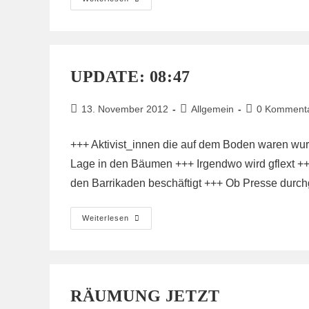
/
Räumung
Tripod
UPDATE: 08:47
Beitrag
Beitrags-
Beitrags-
13. November 2012
Allgemein
0 Komment
veröffentlicht:
Kategorie:
Kommentare:
+++ Aktivist_innen die auf dem Boden waren wur
Lage in den Bäumen +++ Irgendwo wird gflext +++
den Barrikaden beschäftigt +++ Ob Presse durchg
Update:
Weiterlesen
08:47
RÄUMUNG JETZT