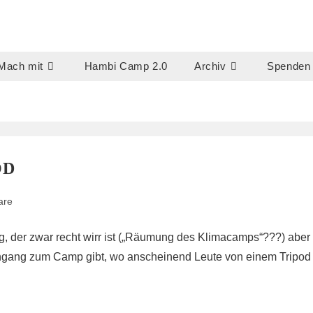
Mach mit
Hambi Camp 2.0
Archiv
Spenden
OD
are
ng, der zwar recht wirr ist („Räumung des Klimacamps“???) aber
Eingang zum Camp gibt, wo anscheinend Leute von einem Tripod