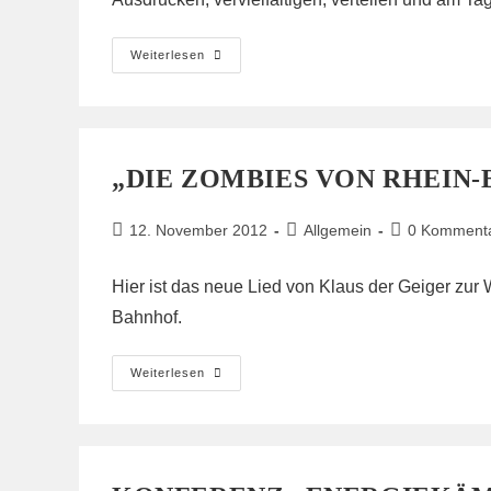
Flyer
Weiterlesen
Für
„Tag-
X-
Soliaktion“
In
Essen
„DIE ZOMBIES VON RHEIN
Beitrag
Beitrags-
Beitrags-
12. November 2012
Allgemein
0 Komment
veröffentlicht:
Kategorie:
Kommentare:
Hier
ist das neue Lied von Klaus der Geiger zur W
Bahnhof.
„Die
Weiterlesen
Zombies
Von
Rhein-
Braun“