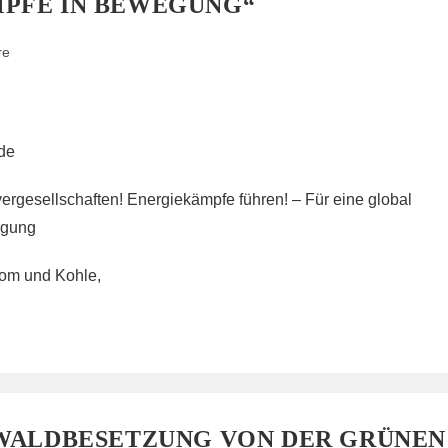
PFE IN BEWEGUNG“
re
de
rgesellschaften! Energiekämpfe führen! – Für eine global
rgung
tom und Kohle,
 WALDBESETZUNG VON DER GRÜNEN