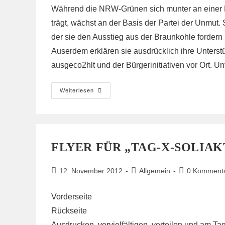
Während die NRW-Grünen sich munter an einer La
trägt, wächst an der Basis der Partei der Unmut.
der sie den Ausstieg aus der Braunkohle fordern
Auserdem erklären sie ausdrücklich ihre Unters
ausgeco2hlt und der Bürgerinitiativen vor Ort. Un
Solidarität
Weiterlesen
Von
Den
Grünen
FLYER FÜR „TAG-X-SOLIAK
Beitrag
Beitrags-
Beitrags-
12. November 2012
Allgemein
0 Komment
veröffentlicht:
Kategorie:
Kommentare:
Vorderseite
Rückseite
Ausdrucken, vervielfältigen, verteilen und am 