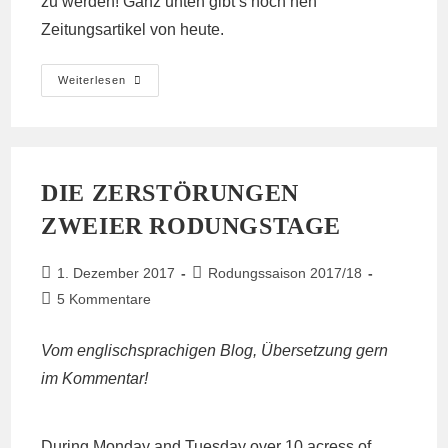
zu werden! Ganz unten gibt’s noch nen
Zeitungsartikel von heute.
Entwirrung
Weiterlesen
BUND-
Klagen,
Rodungsstop,
Jahreswechsel
DIE ZERSTÖRUNGEN
ZWEIER RODUNGSTAGE
Beitrag
Beitrags-
1. Dezember 2017
Rodungssaison 2017/18
veröffentlicht:
Kategorie:
Beitrags-
5 Kommentare
Kommentare:
Vom englischsprachigen Blog, Übersetzung gern
im Kommentar!
During Monday and Tuesday over 10 acress of