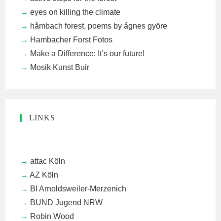
eyes on killing the climate
håmbach forest, poems by ágnes györe
Hambacher Forst Fotos
Make a Difference: It’s our future!
Mosik Kunst Buir
LINKS
attac Köln
AZ Köln
BI Arnoldsweiler-Merzenich
BUND Jugend NRW
Robin Wood