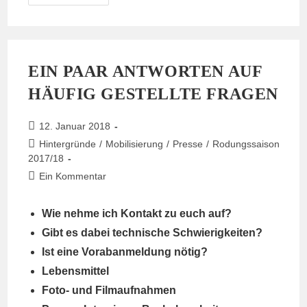
EIN PAAR ANTWORTEN AUF
HÄUFIG GESTELLTE FRAGEN
Beitrag
12. Januar 2018
veröffentlicht:
Beitrags-
Hintergründe
/
Mobilisierung
/
Presse
/
Rodungssaison
Kategorie:
2017/18
Beitrags-
Ein Kommentar
Kommentare:
Wie nehme ich Kontakt zu euch auf?
Gibt es dabei technische Schwierigkeiten?
Ist eine Vorabanmeldung nötig?
Lebensmittel
Foto- und Filmaufnahmen