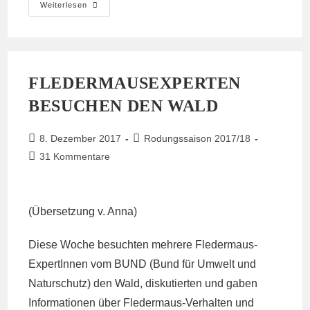
Adventsstimmung
Weiterlesen
Auf
Dem
Aachener
Weihnachtsmarkt
FLEDERMAUSEXPERTEN
BESUCHEN DEN WALD
Beitrag
Beitrags-
8. Dezember 2017
Rodungssaison 2017/18
veröffentlicht:
Kategorie:
Beitrags-
31 Kommentare
Kommentare:
(Übersetzung v. Anna)
Diese Woche besuchten mehrere Fledermaus-
ExpertInnen vom BUND (Bund für Umwelt und
Naturschutz) den Wald, diskutierten und gaben
Informationen über Fledermaus-Verhalten und