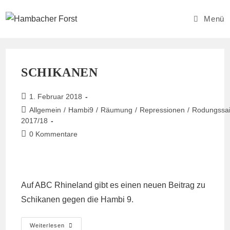
Zum
Inhalt
Menü
springen
SCHIKANEN
Beitrag
1. Februar 2018
veröffentlicht:
Beitrags-
Allgemein
/
Hambi9
/
Räumung
/
Repressionen
/
Rodungssa
Kategorie:
2017/18
Beitrags-
0 Kommentare
Kommentare:
Auf
ABC Rhineland
gibt es einen neuen Beitrag zu
Schikanen gegen die Hambi 9.
Schikanen
Weiterlesen