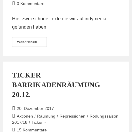
Beitrags-
0 Kommentare
Kommentare:
Hier zwei schöne Texte die wir auf
indymedia
gefunden haben
Fundstücke
Weiterlesen
Aus
Dem
Internet
TICKER
BARRIKADENRÄUMUNG
20.12.
Beitrag
20. Dezember 2017
veröffentlicht:
Beitrags-
Aktionen
/
Räumung
/
Repressionen
/
Rodungssaison
Kategorie:
2017/18
/
Ticker
Beitrags-
15 Kommentare