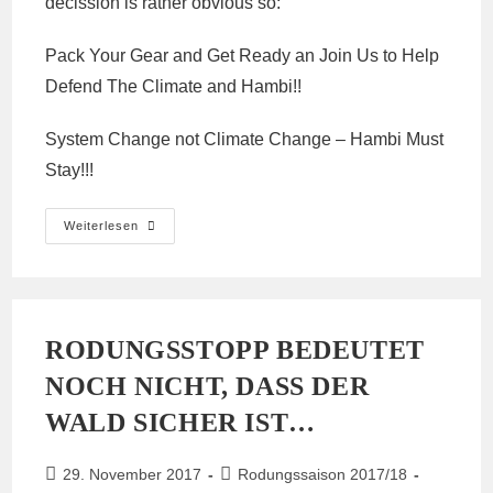
decission is rather obvious so:
Pack Your Gear and Get Ready an Join Us to Help
Defend The Climate and Hambi!!
System Change not Climate Change – Hambi Must
Stay!!!
Die
Weiterlesen
Zerstörungen
Zweier
Rodungstage
RODUNGSSTOPP BEDEUTET
NOCH NICHT, DASS DER
WALD SICHER IST…
Beitrag
Beitrags-
29. November 2017
Rodungssaison 2017/18