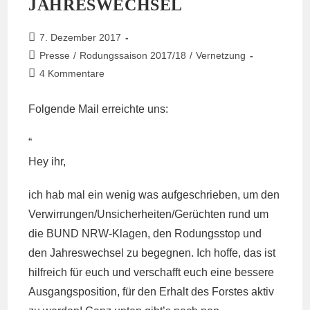
JAHRESWECHSEL
Beitrag
7. Dezember 2017
veröffentlicht:
Beitrags-
Presse
/
Rodungssaison 2017/18
/
Vernetzung
Kategorie:
Beitrags-
4 Kommentare
Kommentare:
Folgende Mail erreichte uns:
“
Hey ihr,
ich hab mal ein wenig was aufgeschrieben, um den
Verwirrungen/Unsicherheiten/Gerüchten rund um
die BUND NRW-Klagen, den Rodungsstop und
den Jahreswechsel zu begegnen. Ich hoffe, das ist
hilfreich für euch und verschafft euch eine bessere
Ausgangsposition, für den Erhalt des Forstes aktiv