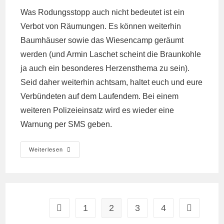
Was Rodungsstopp auch nicht bedeutet ist ein
Verbot von Räumungen. Es können weiterhin
Baumhäuser sowie das Wiesencamp geräumt
werden (und Armin Laschet scheint die Braunkohle
ja auch ein besonderes Herzensthema zu sein).
Seid daher weiterhin achtsam, haltet euch und eure
Verbündeten auf dem Laufendem. Bei einem
weiteren Polizeieinsatz wird es wieder
eine
Warnung per SMS geben
.
Rodungsstopp
Weiterlesen
Bedeutet
Noch
Nicht,
Dass
Der
Wald
Sicher
Ist…
1
2
3
4
Gehe zur vorherigen Seite
Gehe zur n