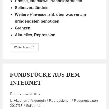
Presse, Interviews, Bachelorarbeiten
Selbstverständnis
Weitere Hinweise,
z.B. über was wir am
dringendsten benötigen
Grenzen
Aktuelles, Repression
Ein
Weiterlesen
Paar
Antworten
Auf
Häufig
Gestellte
Fragen
FUNDSTÜCKE AUS DEM
INTERNET
Beitrag
4. Januar 2018
veröffentlicht:
Beitrags-
Aktionen
/
Allgemein
/
Repressionen
/
Rodungssaison
Kategorie:
2017/18
/
Solidarität