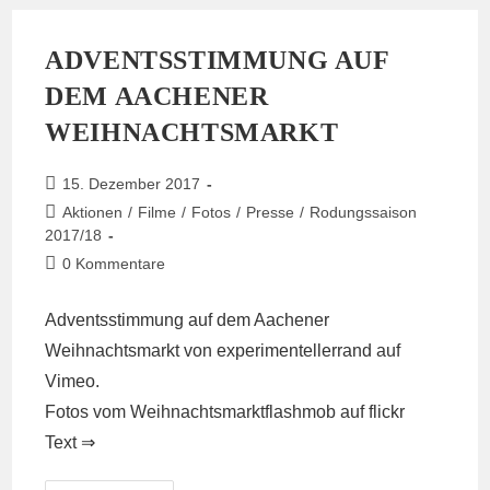
ADVENTSSTIMMUNG AUF
DEM AACHENER
WEIHNACHTSMARKT
Beitrag
15. Dezember 2017
veröffentlicht:
Beitrags-
Aktionen
/
Filme
/
Fotos
/
Presse
/
Rodungssaison
Kategorie:
2017/18
Beitrags-
0 Kommentare
Kommentare:
Adventsstimmung auf dem Aachener
Weihnachtsmarkt
von
experimentellerrand
auf
Vimeo
.
Fotos vom Weihnachtsmarktflashmob auf
flickr
Text ⇒