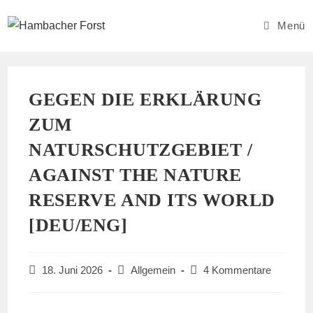
Zum
Inhalt
Menü
springen
GEGEN DIE ERKLÄRUNG
ZUM
NATURSCHUTZGEBIET /
AGAINST THE NATURE
RESERVE AND ITS WORLD
[DEU/ENG]
Beitrag
Beitrags-
Beitrags-
18. Juni 2026
Allgemein
4 Kommentare
veröffentlicht:
Kategorie:
Kommentare: