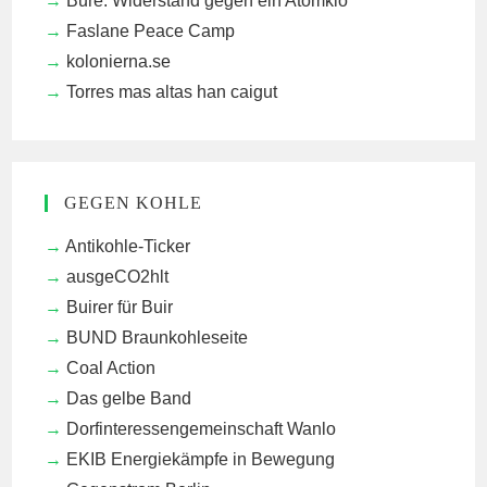
Bure: Widerstand gegen ein Atomklo
Faslane Peace Camp
kolonierna.se
Torres mas altas han caigut
GEGEN KOHLE
Antikohle-Ticker
ausgeCO2hlt
Buirer für Buir
BUND Braunkohleseite
Coal Action
Das gelbe Band
Dorfinteressengemeinschaft Wanlo
EKIB
Energiekämpfe in Bewegung