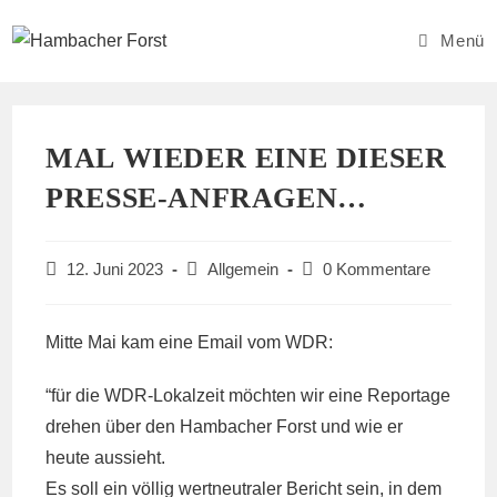
Zum
Inhalt
Menü
springen
MAL WIEDER EINE DIESER
PRESSE-ANFRAGEN…
Beitrag
Beitrags-
Beitrags-
12. Juni 2023
Allgemein
0 Kommentare
veröffentlicht:
Kategorie:
Kommentare:
Mitte Mai kam eine Email vom WDR:
“für die WDR-Lokalzeit möchten wir eine Reportage
drehen über den Hambacher Forst und wie er
heute aussieht.
Es soll ein völlig wertneutraler Bericht sein, in dem