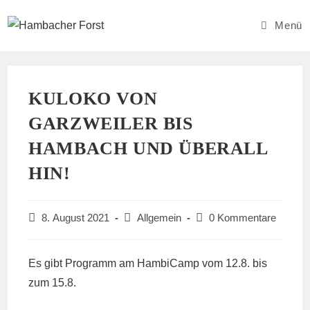
Zum
Inhalt
Menü
springen
KULOKO VON
GARZWEILER BIS
HAMBACH UND ÜBERALL
HIN!
Beitrag
Beitrags-
Beitrags-
8. August 2021
Allgemein
0 Kommentare
veröffentlicht:
Kategorie:
Kommentare:
Es gibt Programm am HambiCamp vom 12.8. bis
zum 15.8.