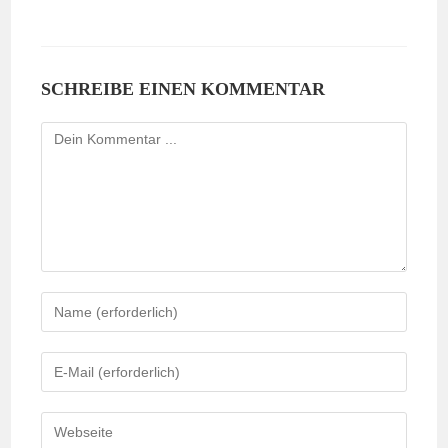
SCHREIBE EINEN KOMMENTAR
Kommentieren
Gib
deinen
Namen
Gib
oder
deine
Benutzernamen
E-
Gib
zum
Mail-