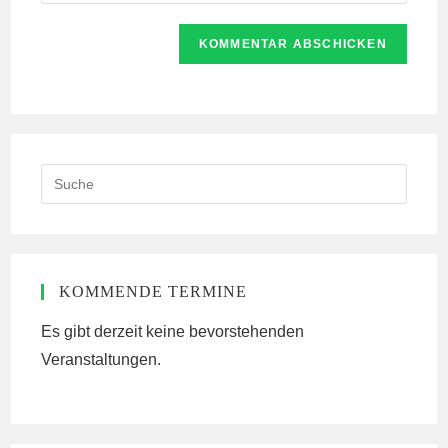
deine
Kommentieren
Adresse
Website-
ein
zum
URL
Kommentieren
ein
ein
(optional)
Search
this
website
KOMMENDE TERMINE
Es gibt derzeit keine bevorstehenden
Veranstaltungen.