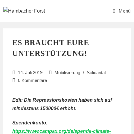
Zum
Inhalt
Menü
springen
ES BRAUCHT EURE
UNTERSTÜTZUNG!
Beitrag
Beitrags-
14. Juli 2019
Mobilisierung
/
Solidarität
veröffentlicht:
Kategorie:
Beitrags-
0 Kommentare
Kommentare:
Edit: Die Repressionskosten haben sich auf
mindestens 150000€ erhöht.
Spendenkonto:
https://www.campax.org/de/spende-climate-