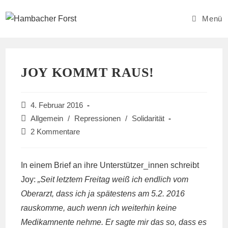
Zum
Inhalt
Menü
springen
JOY KOMMT RAUS!
Beitrag
4. Februar 2016
veröffentlicht:
Beitrags-
Allgemein
/
Repressionen
/
Solidarität
Kategorie:
Beitrags-
2 Kommentare
Kommentare:
In einem Brief an ihre Unterstützer_innen schreibt
Joy:
„Seit letztem Freitag weiß ich endlich vom
Oberarzt, dass ich ja spätestens am 5.2. 2016
rauskomme, auch wenn ich weiterhin keine
Medikamnente nehme. Er sagte mir das so, dass es