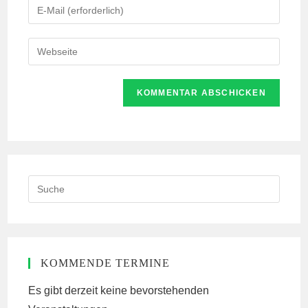
Gib
oder
deine
Benutzernamen
E-
Gib
zum
Mail-
deine
Kommentieren
Adresse
Website-
ein
zum
URL
Kommentieren
ein
ein
(optional)
Search
this
website
KOMMENDE TERMINE
Es gibt derzeit keine bevorstehenden