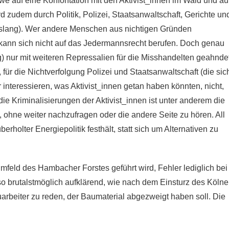
e auf eine Konfontation mit den Aktivist_innen im Wald und au
 zudem durch Politik, Polizei, Staatsanwaltschaft, Gerichte un
islang). Wer andere Menschen aus nichtigen Gründen
kann sich nicht auf das Jedermannsrecht berufen. Doch genau
g) nur mit weiteren Repressalien für die Misshandelten geahndet
 für die Nichtverfolgung Polizei und Staatsanwaltschaft (die sic
interessieren, was Aktivist_innen getan haben könnten, nicht,
die Kriminalisierungen der Aktivist_innen ist unter anderem die
t, ohne weiter nachzufragen oder die andere Seite zu hören. All
überholter Energiepolitik festhält, statt sich um Alternativen zu
mfeld des Hambacher Forstes geführt wird, Fehler lediglich bei
 so brutalstmöglich aufklärend, wie nach dem Einsturz des Kölne
uarbeiter zu reden, der Baumaterial abgezweigt haben soll. Die