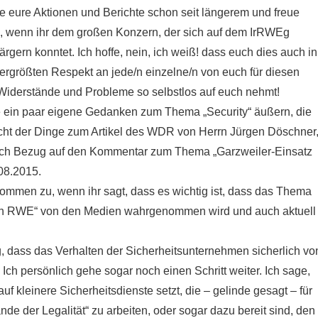
lge eure Aktionen und Berichte schon seit längerem und freue
nd, wenn ihr dem großen Konzern, der sich auf dem IrRWEg
ärgern konntet. Ich hoffe, nein, ich weiß! dass euch dies auch in
lergrößten Respekt an jede/n einzelne/n von euch für diesen
n Widerstände und Probleme so selbstlos auf euch nehmt!
ne ein paar eigene Gedanken zum Thema „Security“ äußern, die
Sicht der Dinge zum Artikel des WDR von Herrn Jürgen Döschner
ch Bezug auf den Kommentar zum Thema „Garzweiler-Einsatz
08.2015.
ommen zu, wenn ihr sagt, dass es wichtig ist, dass das Thema
 von RWE“ von den Medien wahrgenommen wird und auch aktuell
, dass das Verhalten der Sicherheitsunternehmen sicherlich vo
Ich persönlich gehe sogar noch einen Schritt weiter. Ich sage,
 kleinere Sicherheitsdienste setzt, die – gelinde gesagt – für
nde der Legalität“ zu arbeiten, oder sogar dazu bereit sind, den