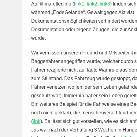
Auf klimaretter.info (
link1
,
link2
,
link3
) finden sic
während „EndeGelände“. Gewalt gegen Aktivist_in
Dokumentationsmöglichkeiten verhindert werden. 
Dokumentation oder eigene Zeugen, die zur Ank
wurde.
Wir vermissen unseren Freund und Mitstreiter
Ju
Baggerfahrer angegriffen wurde, welcher durch 
Fahrer reagierte nicht auf laute Warnrufe aus de
zum Stillstand. Das Fahrzeug wurde gestoppt, da
Fahrer verletzen wollen, der sein Leben gefähr
geschütz war). Immerhin hat er sein Leben geret
Ein weiteres Beispiel für die Fahrweise eines Bag
noch nicht geklärt), die menschenverachtend Ver
(
link
). Es lässt sich gut vorstellen, wie es sich a
Jus war nach der Verhaftung 3 Wochen in Hungerst