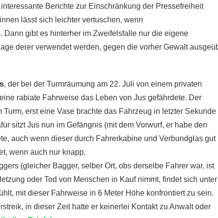
h interessante Berichte zur Einschränkung der Pressefreiheit
nen lässt sich leichter vertuschen, wenn
Dann gibt es hinterher im Zweifelsfalle nur die eigene
lage derer verwendet werden, gegen die vorher Gewalt ausgeü
s
, der bei der Turmräumung am 22. Juli von einem privaten
seine rabiate Fahrweise das Leben von Jus gefährdete. Der
m Turm, erst eine Vase brachte das Fahrzeug in letzter Sekunde
für sitzt Jus nun im Gefängnis (mit dem Vorwurf, er habe den
dete, auch wenn dieser durch Fahrerkabine und Verbundglas gut
tet, wenn auch nur knapp.
gers (gleicher Bagger, selber Ort, obs derselbe Fahrer war, ist
letzung oder Tod von Menschen in Kauf nimmt, findet sich unter
nfühlt, mit dieser Fahrweise in 6 Meter Höhe konfrontiert zu sein.
reik, in dieser Zeit hatte er keinerlei Kontakt zu Anwalt oder