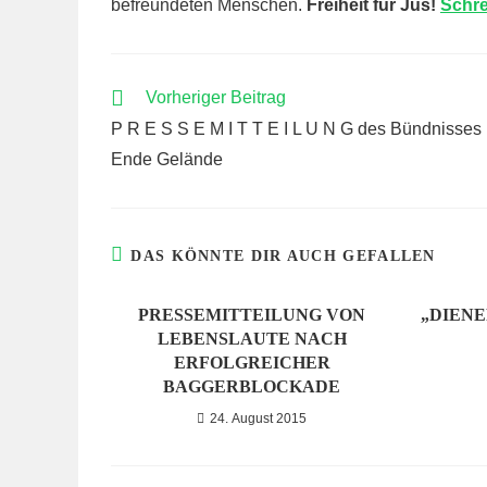
befreundeten Menschen.
Freiheit für Jus!
Schre
WEITERE
Vorheriger Beitrag
ARTIKEL
P R E S S E M I T T E I L U N G des Bündnisses
ANSEHEN
Ende Gelände
DAS KÖNNTE DIR AUCH GEFALLEN
PRESSEMITTEILUNG VON
„DIEN
LEBENSLAUTE NACH
ERFOLGREICHER
BAGGERBLOCKADE
24. August 2015