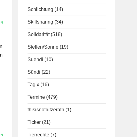
Schlichtung
(14)
Skillsharing
(34)
EN
Solidarität
(518)
nn
Steffen/Sonne
(19)
um
Suendi
(10)
Sündi
(22)
Tag x
(16)
Termine
(479)
thisisnotlützerath
(1)
Ticker
(21)
Tierrechte
(7)
EN