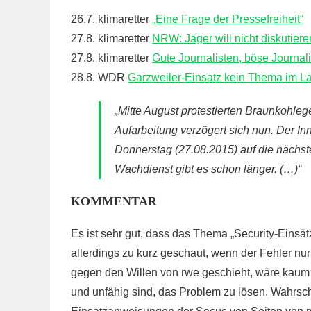
26.7. klimaretter
„Eine Frage der Pressefreiheit“
27.8. klimaretter
NRW: Jäger will nicht diskutiere
27.8. klimaretter
Gute Journalisten, böse Journal
28.8. WDR
Garzweiler-Einsatz kein Thema im L
„Mitte August protestierten Braunkohleg
Aufarbeitung verzögert sich nun. Der 
Donnerstag (27.08.2015) auf die nächste
Wachdienst gibt es schon länger. (…)“
KOMMENTAR
Es ist sehr gut, dass das Thema „Security-Einsätz
allerdings zu kurz geschaut, wenn der Fehler nu
gegen den Willen von rwe geschieht, wäre kaum vo
und unfähig sind, das Problem zu lösen. Wahrsc