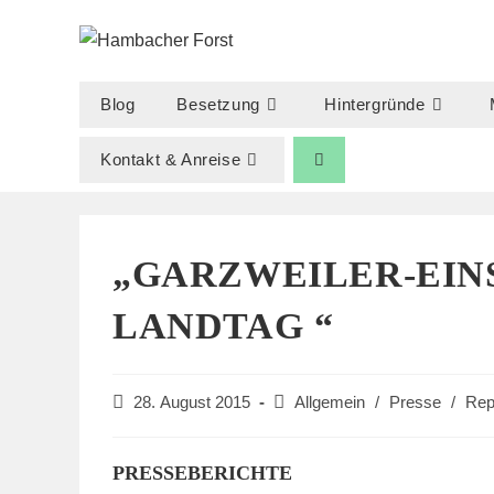
Zum
Inhalt
springen
Blog
Besetzung
Hintergründe
Kontakt & Anreise
„GARZWEILER-EIN
LANDTAG “
Beitrag
Beitrags-
28. August 2015
Allgemein
/
Presse
/
Rep
veröffentlicht:
Kategorie:
PRESSEBERICHTE