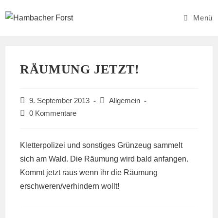
Zum
Inhalt
Menü
springen
RÄUMUNG JETZT!
Beitrag
Beitrags-
9. September 2013
Allgemein
veröffentlicht:
Kategorie:
Beitrags-
0 Kommentare
Kommentare:
Kletterpolizei und sonstiges Grünzeug sammelt
sich am Wald. Die Räumung wird bald anfangen.
Kommt jetzt raus wenn ihr die Räumung
erschweren/verhindern wollt!