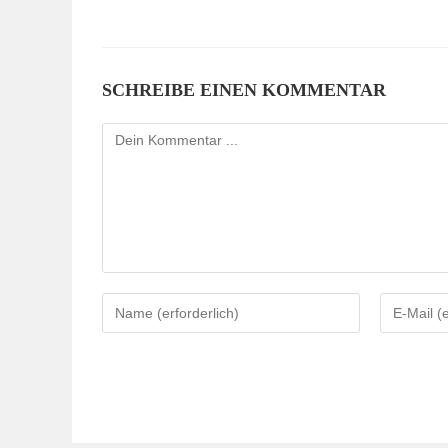
SCHREIBE EINEN KOMMENTAR
Kommentieren
Gib
Gib
deinen
deine
Namen
E-
oder
Mail-
Benutzernamen
Adresse
zum
zum