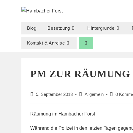
Zum
Inhalt
springen
Blog
Besetzung
Hintergründe
Kontakt & Anreise
PM ZUR RÄUMUNG
Beitrag
Beitrags-
Beitrags-
9. September 2013
Allgemein
0 Komme
veröffentlicht:
Kategorie:
Kommentare
Räumung im Hambacher Forst
Während die Polizei in den letzten Tagen gegenü