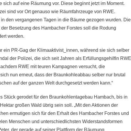
 sich auf eine Räumung vor. Diese beginnt jetzt im Moment.
olizei sind vor Ort genauso wie Räumfahrzeuge von RWE.
die in den vergangenen Tagen in die Bäume gezogen wurden. Die
t der Besetzung des Hambacher Forstes soll die Rodung
dert werden.
ur ein PR-Gag der Klimaaktivist_innen, während sie sich selber
ndal der Polizei, die sich seit Jahren als Erfüllungsgehilfin RW
 „Nachdem RWE mit teuren Kampagnen versucht, die
 sich nun erneut, dass der Braunkohleabbau selber nur brutal
schen auf der ganzen Welt durchgesetzt werden kann.“
es Stück gerodet für den Braunkohlentagebau Hambach, bis in
ektar großen Wald übrig sein soll. „Mit den Aktionen der
en ermutigen sich für den Erhalt des Hambacher Forstes und
elen Menschen und unterschiedlichsten Widerstandsformen
Peter, der gerade auf seiner Plattform der Räumung