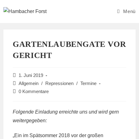
Zum
Inhalt
Menü
springen
GARTENLAUBENGATE VOR
GERICHT
Beitrag
1. Juni 2019
veröffentlicht:
Beitrags-
Allgemein
/
Repressionen
/
Termine
Kategorie:
Beitrags-
0 Kommentare
Kommentare:
Folgende Einladung erreichte uns und wird gern
weitergegeben:
„Ein im Spätsommer 2018 vor der großen