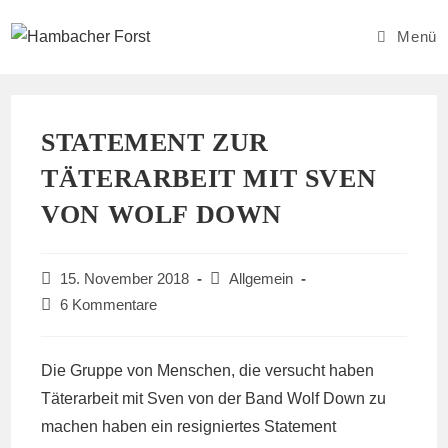
Zum
Inhalt
Menü
springen
STATEMENT ZUR
TÄTERARBEIT MIT SVEN
VON WOLF DOWN
Beitrag
Beitrags-
15. November 2018
Allgemein
veröffentlicht:
Kategorie:
Beitrags-
6 Kommentare
Kommentare:
Die Gruppe von Menschen, die versucht haben
Täterarbeit mit Sven von der Band Wolf Down zu
machen haben ein resigniertes Statement