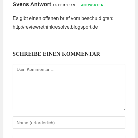
Svens Antwort
16 FEB 2019
ANTWORTEN
Es gibt einen offenen brief vom beschuldigten:
http://reviewrethinkresolve.blogsport.de
SCHREIBE EINEN KOMMENTAR
Kommentieren
Gib
deinen
Namen