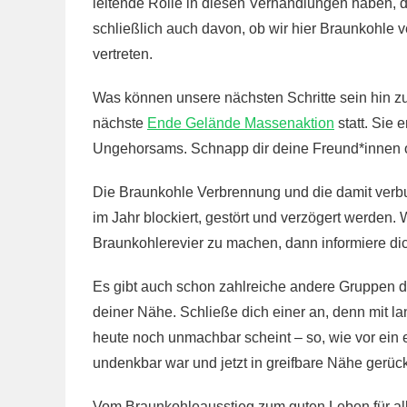
leitende Rolle in diesen Verhandlungen haben, da
schließlich auch davon, ob wir hier Braunkohle v
vertreten.
Was können unsere nächsten Schritte sein hin 
nächste
Ende Gelände Massenaktion
statt. Sie 
Ungehorsams. Schnapp dir deine Freund*innen o
Die Braunkohle Verbrennung und die damit ver
im Jahr blockiert, gestört und verzögert werden
. 
Braunkohlerevier zu machen, dann informiere di
Es gibt auch schon zahlreiche andere Gruppen 
deiner Nähe. Schließe dich einer an, denn mit l
heute noch unmachbar scheint – so, wie vor ein 
undenkbar war und jetzt in greifbare Nähe gerüc
Vom Braunkohleausstieg zum guten Leben für al