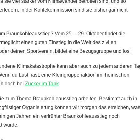
 sie viel stärker vom Klimawandel betroffen sind, und so
erfeuern. In der Kohlekommission sind sie bisher gar nicht
zum Braunkohleausstieg
? Vom 25. – 29. Oktober findet die
ermöglicht einen guten Einstieg in die Welt des zivilen
der deinen Sportverein, bildet eine Bezugsgruppe
und los!
bundene Klimakatastrophe kann aber auch zu jedem anderen Ta
Wenn du Lust hast, eine Kleingruppenaktion im rheinischen
ch doch bei
Zucker im Tank
.
die zum Thema Braunkohleausstieg arbeiten. Bestimmt auch in
angfristiger Organisierung können wir morgen das erreichen, wa
einigen Jahren ein verfrühter Braunkohleausstieg noch
kt wurde.
le