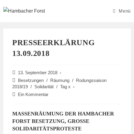
Zum
Inhalt
Menü
springen
PRESSEERKLÄRUNG
13.09.2018
Beitrag
13. September 2018
veröffentlicht:
Beitrags-
Besetzungen
/
Räumung
/
Rodungssaison
Kategorie:
2018/19
/
Solidarität
/
Tag x
Beitrags-
Ein Kommentar
Kommentare:
MASSENRÄUMUNG DER HAMBACHER
FORST BESETZUNG, GROSSE S
OLIDARITÄTSPROTESTE