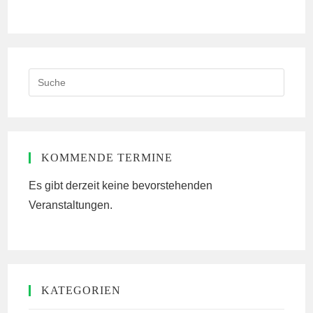
ein
ein
(optional)
Search
this
website
KOMMENDE TERMINE
Es gibt derzeit keine bevorstehenden
Veranstaltungen.
KATEGORIEN