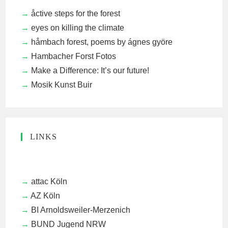
åctive steps for the forest
eyes on killing the climate
håmbach forest, poems by ágnes györe
Hambacher Forst Fotos
Make a Difference: It’s our future!
Mosik Kunst Buir
LINKS
attac Köln
AZ Köln
BI Arnoldsweiler-Merzenich
BUND Jugend NRW