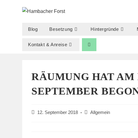
Zum
Inhalt
springen
Blog
Besetzung
Hintergründe
Kontakt & Anreise
RÄUMUNG HAT AM 
SEPTEMBER BEGO
Beitrag
Beitrags-
12. September 2018
Allgemein
veröffentlicht:
Kategorie: