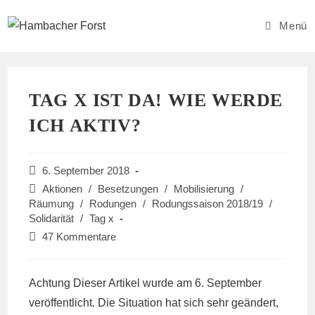
Zum
Inhalt
Menü
springen
TAG X IST DA! WIE WERDE
ICH AKTIV?
Beitrag
6. September 2018
veröffentlicht:
Beitrags-
Aktionen
/
Besetzungen
/
Mobilisierung
/
Kategorie:
Räumung
/
Rodungen
/
Rodungssaison 2018/19
/
Solidarität
/
Tag x
Beitrags-
47 Kommentare
Kommentare:
Achtung Dieser Artikel wurde am 6. September
veröffentlicht. Die Situation hat sich sehr geändert,