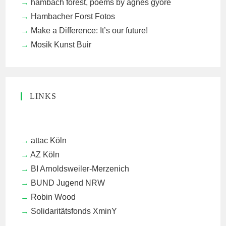
håmbach forest, poems by ágnes györe
Hambacher Forst Fotos
Make a Difference: It’s our future!
Mosik Kunst Buir
LINKS
attac Köln
AZ Köln
BI Arnoldsweiler-Merzenich
BUND Jugend NRW
Robin Wood
Solidaritätsfonds XminY