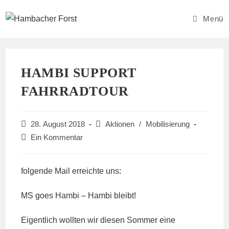
Zum
Inhalt
Menü
springen
HAMBI SUPPORT
FAHRRADTOUR
Beitrag
Beitrags-
28. August 2018
Aktionen
/
Mobilisierung
veröffentlicht:
Kategorie:
Beitrags-
Ein Kommentar
Kommentare:
folgende Mail erreichte uns:
MS goes Hambi – Hambi bleibt!
Eigentlich wollten wir diesen Sommer eine