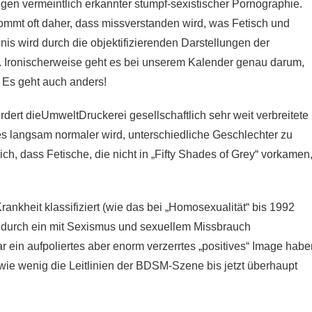
n vermeintlich erkannter stumpf-sexistischer Pornographie.
ommt oft daher, dass missverstanden wird, was Fetisch und
s wird durch die objektifizierenden Darstellungen der
t. Ironischerweise geht es bei unserem Kalender genau darum,
: Es geht auch anders!
rdert dieUmweltDruckerei gesellschaftlich sehr weit verbreitete
es langsam normaler wird, unterschiedliche Geschlechter zu
ich, dass Fetische, die nicht in „Fifty Shades of Grey“ vorkamen
ankheit klassifiziert (wie das bei „Homosexualität“ bis 1992
e durch ein mit Sexismus und sexuellem Missbrauch
r ein aufpoliertes aber enorm verzerrtes „positives“ Image habe
r, wie wenig die Leitlinien der BDSM-Szene bis jetzt überhaupt