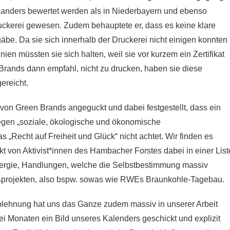
g anders bewertet werden als in Niederbayern und ebenso
ruckerei gewesen. Zudem behauptete er, dass es keine klare
gäbe. Da sie sich innerhalb der Druckerei nicht einigen konnten
ien müssten sie sich halten, weil sie vor kurzem ein Zertifikat
ands dann empfahl, nicht zu drucken, haben sie diese
ereicht.
 von Green Brands angeguckt und dabei festgestellt, dass ein
egen „soziale, ökologische und ökonomische
 „Recht auf Freiheit und Glück“ nicht achtet. Wir finden es
ekt von Aktivist*innen des Hambacher Forstes dabei in einer List
ergie, Handlungen, welche die Selbstbestimmung massiv
ßprojekten, also bspw. sowas wie RWEs Braunkohle-Tagebau.
blehnung hat uns das Ganze zudem massiv in unserer Arbeit
ei Monaten ein Bild unseres Kalenders geschickt und explizit