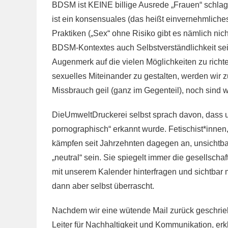
BDSM ist KEINE billige Ausrede „Frauen“ schlag
ist ein konsensuales (das heißt einvernehmlich
Praktiken („Sex“ ohne Risiko gibt es nämlich nic
BDSM-Kontextes auch Selbstverständlichkeit sein 
Augenmerk auf die vielen Möglichkeiten zu richten
sexuelles Miteinander zu gestalten, werden wir z
Missbrauch geil (ganz im Gegenteil), noch sind w
DieUmweltDruckerei selbst sprach davon, dass un
pornographisch“ erkannt wurde. Fetischist*inne
kämpfen seit Jahrzehnten dagegen an, unsichtba
„neutral“ sein. Sie spiegelt immer die gesellsc
mit unserem Kalender hinterfragen und sichtbar 
dann aber selbst überrascht.
Nachdem wir eine wütende Mail zurück geschrie
Leiter für Nachhaltigkeit und Kommunikation, erk