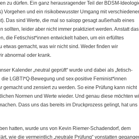
en zu dürfen. Ein ganz herausragender Teil der BDSM-Ideologi
es) Vorgehen und ein risikobewusster Umgang mit verschiedene
ht). Das sind Werte, die mal so salopp gesagt außerhalb eines
sollten, leider aber nicht immer praktiziert werden. Anstatt das
, die Fetischist*innen entwickelt haben, um ein erfülltes
u etwas gemacht, was wir nicht sind. Weder finden wir
ir abnormal oder krank.
ser Kalender „neutral geprüft“ wurde und dabei als „fetisch-
n, die LGBTI*Q-Bewegung und sex-positive Feminist*innen
r gemacht und zensiert zu werden. So eine Prüfung kann nicht
haftlichen Normen und Werte wieder. Und genau diese möchten wi
machen. Dass uns das bereits im Druckprozess gelingt, hat uns
ben hatten, wurde uns von Kevin Riemer-Schadendorf, dem
lärt, wie die vermeintlich „neutrale Prüfung“ vonstatten gegange