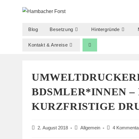
Zum
Inhalt
springen
Blog
Besetzung
Hintergründe
Kontakt & Anreise
UMWELTDRUCKEREI
BDSMLER*INNEN –
KURZFRISTIGE DR
Beitrag
Beitrags-
Beitrags-
2. August 2018
Allgemein
4 Kommenta
veröffentlicht:
Kategorie:
Kommentare: