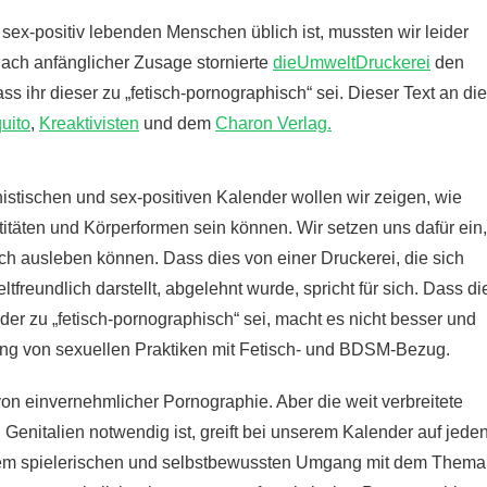
sex-positiv lebenden Menschen üblich ist, mussten wir leider
Nach anfänglicher Zusage stornierte
dieUmweltDruckerei
den
 ihr dieser zu „fetisch-pornographisch“ sei. Dieser Text an die
uito
,
Kreaktivisten
und dem
Charon Verlag.
istischen und sex-positiven Kalender wollen wir zeigen, wie
ntitäten und Körperformen sein können. Wir setzen uns dafür ein,
ch ausleben können. Dass dies von einer Druckerei, die sich
tfreundlich darstellt, abgelehnt wurde, spricht für sich. Dass di
er zu „fetisch-pornographisch“ sei, macht es nicht besser und
ung von sexuellen Praktiken mit Fetisch- und BDSM-Bezug.
von einvernehmlicher Pornographie. Aber
die weit verbreitete
 Genitalien notwendig ist, greift bei unserem Kalender auf jede
serem spielerischen und selbstbewussten Umgang mit dem Thema