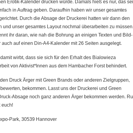
hen Erotik-Kalender drucken würde. Damals hieß es nur, das se
infach in Auftrag geben. Daraufhin haben wir unser gesamtes
erichtet. Durch die Absage der Druckerei hatten wir dann den
nden und unser gesamtes Layout nochmal überarbeiten zu müssen
ennt ihr daran, wie nah die Bohrung an einigen Texten und Bild-
 auch auf einen Din-A4-Kalender mit 26 Seiten ausgelegt.
damit wirbt, dass sie sich für den Erhalt des Bialowieza
Arbeit von Aktivist*Innen aus dem Hambacher Forst behindert.
 den Druck Ärger mit Green Brands oder anderen Zielgruppen,
 bewerten, bekommen. Lasst uns der Druckerei und Green
en Druck-Absage noch ganz anderen Ärger bekommen werden. Ru
t euch!
xpo-Park, 30539 Hannover