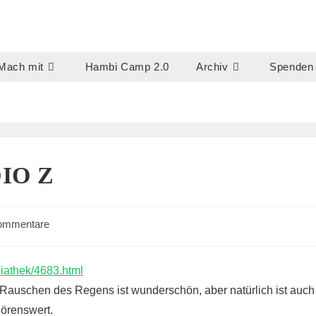
Mach mit
Hambi Camp 2.0
Archiv
Spenden
IO Z
s-
ommentare
tare:
iathek/4683.html
Rauschen des Regens ist wunderschön, aber natürlich ist auch
hörenswert.