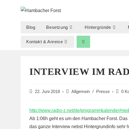
Zum
Inhalt
springen
Blog
Besetzung
Hintergründe
Kontakt & Anreise
INTERVIEW IM RAD
Beitrag
Beitrags-
Beitrag
22. Juni 2018
Allgemein
/
Presse
0 K
veröffentlicht:
Kategorie:
Kommen
http://www.radio-z.net/de/programmkalender/med
Ab 1:06h geht es um den Hambacher Forst. Das 
das ganze Interview nebst Hintergrundinfo sehr 