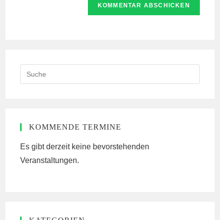
zum
URL
Kommentieren
ein
ein
(optional)
Search
this
website
KOMMENDE TERMINE
Es gibt derzeit keine bevorstehenden
Veranstaltungen.