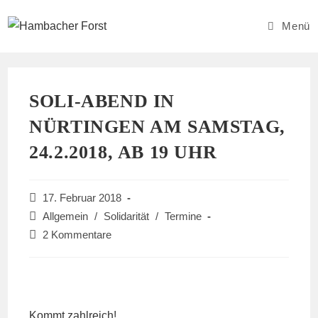
Zum
Inhalt
Menü
springen
SOLI-ABEND IN
NÜRTINGEN AM SAMSTAG,
24.2.2018, AB 19 UHR
Beitrag
17. Februar 2018
veröffentlicht:
Beitrags-
Allgemein
/
Solidarität
/
Termine
Kategorie:
Beitrags-
2 Kommentare
Kommentare:
Kommt zahlreich!