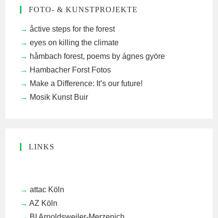
FOTO- & KUNSTPROJEKTE
åctive steps for the forest
eyes on killing the climate
håmbach forest, poems by ágnes györe
Hambacher Forst Fotos
Make a Difference: It’s our future!
Mosik Kunst Buir
LINKS
attac Köln
AZ Köln
BI Arnoldsweiler-Merzenich