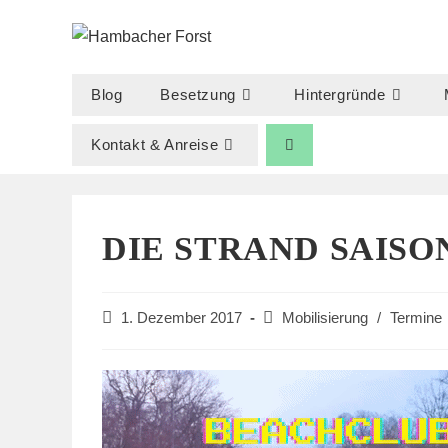
Zum
Inhalt
springen
Blog
Besetzung
Hintergründe
Kontakt & Anreise
DIE STRAND SAISO
Beitrag
Beitrags-
1. Dezember 2017
Mobilisierung
/
Termine
veröffentlicht:
Kategorie: