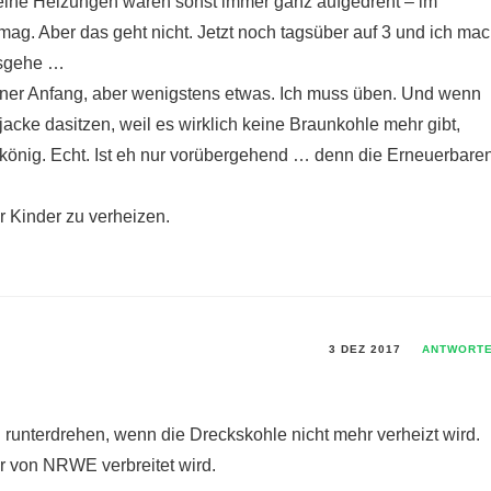
 Meine Heizungen waren sonst immer ganz aufgedreht – im
g. Aber das geht nicht. Jetzt noch tagsüber auf 3 und ich ma
usgehe …
kleiner Anfang, aber wenigstens etwas. Ich muss üben. Und wenn
acke dasitzen, weil es wirklich keine Braunkohle mehr gibt,
nkönig. Echt. Ist eh nur vorübergehend … denn die Erneuerbare
r Kinder zu verheizen.
3 DEZ 2017
ANTWORT
nterdrehen, wenn die Dreckskohle nicht mehr verheizt wird.
r von NRWE verbreitet wird.