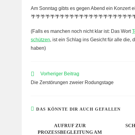
Am Sonntag gibts es gegen Abend ein Konzert e
🌴🌴🌴🌴🌴🌴🌴🌴🌴🌴🌴🌴🌴🌴🌴🌴🌴🌴🌴🌴🌴
(Falls es manchen noch nicht klar ist: Das Wort
T
schützen
, ist ein Schlag ins Gesicht für alle di
haben)
WEITERE
Vorheriger Beitrag
ARTIKEL
Die Zerstörungen zweier Rodungstage
ANSEHEN
DAS KÖNNTE DIR AUCH GEFALLEN
AUFRUF ZUR
SCH
PROZESSBEGLEITUNG AM