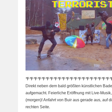
🌴🌴🌴🌴🌴🌴🌴🌴🌴🌴🌴🌴🌴🌴🌴🌴🌴🌴🌴🌴🌴
Direkt neben dem bald größten künstlichen Bade
aufgemacht. Feierliche Eröffnung mit Live-Musi
(morgen)! Anfahrt von Buir aus gerade aus, auf 
rechten Seite.