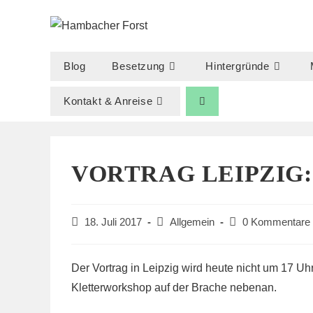
Zum
Inhalt
springen
Blog
Besetzung
Hintergründe
Kontakt & Anreise
VORTRAG LEIPZIG:
Beitrag
Beitrags-
Beitrags-
18. Juli 2017
Allgemein
0 Kommentare
veröffentlicht:
Kategorie:
Kommentare:
Der Vortrag in Leipzig wird heute nicht um 17 Uhr
Kletterworkshop auf der Brache nebenan.