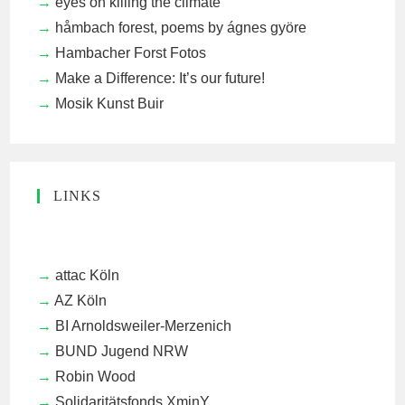
eyes on killing the climate
håmbach forest, poems by ágnes györe
Hambacher Forst Fotos
Make a Difference: It’s our future!
Mosik Kunst Buir
LINKS
attac Köln
AZ Köln
BI Arnoldsweiler-Merzenich
BUND Jugend NRW
Robin Wood
Solidaritätsfonds XminY