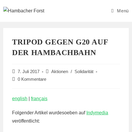
Zum
Inhalt
Menü
springen
TRIPOD GEGEN G20 AUF
DER HAMBACHBAHN
Beitrag
Beitrags-
7. Juli 2017
Aktionen
/
Solidarität
veröffentlicht:
Kategorie:
Beitrags-
0 Kommentare
Kommentare:
english
|
français
Folgender Artikel wurdesoeben auf
Indymedia
veröffentlicht: