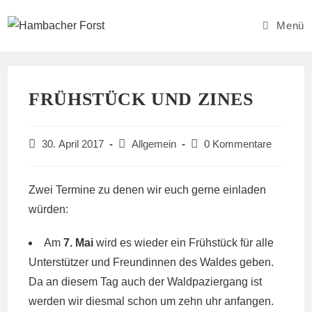
Zum
Inhalt
Menü
springen
FRÜHSTÜCK UND ZINES
Beitrag
Beitrags-
Beitrags-
30. April 2017
Allgemein
0 Kommentare
veröffentlicht:
Kategorie:
Kommentare:
Zwei Termine zu denen wir euch gerne einladen
würden:
Am
7. Mai
wird es wieder ein Frühstück für alle
Unterstützer und Freundinnen des Waldes geben.
Da an diesem Tag auch der Waldpaziergang ist
werden wir diesmal schon um zehn uhr anfangen.