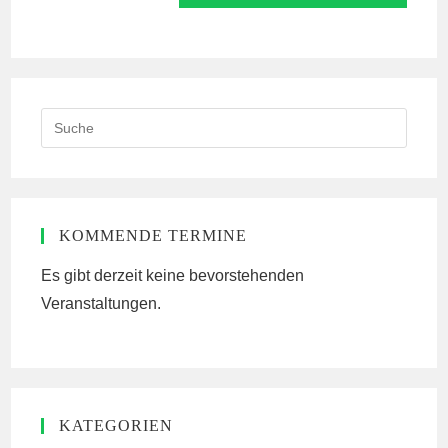
Kommentieren
ein
ein
(optional)
Search
this
website
KOMMENDE TERMINE
Es gibt derzeit keine bevorstehenden
Veranstaltungen.
KATEGORIEN