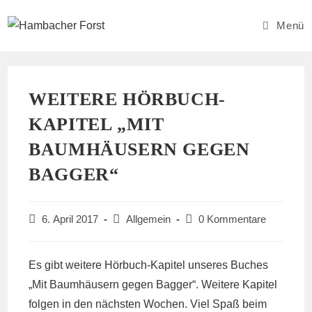
Zum
Inhalt
Menü
springen
WEITERE HÖRBUCH-
KAPITEL „MIT
BAUMHÄUSERN GEGEN
BAGGER“
Beitrag
Beitrags-
Beitrags-
6. April 2017
Allgemein
0 Kommentare
veröffentlicht:
Kategorie:
Kommentare:
Es gibt weitere Hörbuch-Kapitel unseres Buches
„Mit Baumhäusern gegen Bagger“. Weitere Kapitel
folgen in den nächsten Wochen. Viel Spaß beim