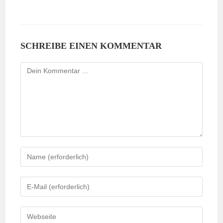
SCHREIBE EINEN KOMMENTAR
Kommentieren
Gib
deinen
Namen
Gib
oder
deine
Benutzernamen
E-
Gib
zum
Mail-