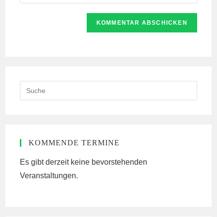
deine
Kommentieren
Adresse
Website-
ein
zum
URL
Kommentieren
ein
ein
(optional)
Search
this
website
KOMMENDE TERMINE
Es gibt derzeit keine bevorstehenden
Veranstaltungen.