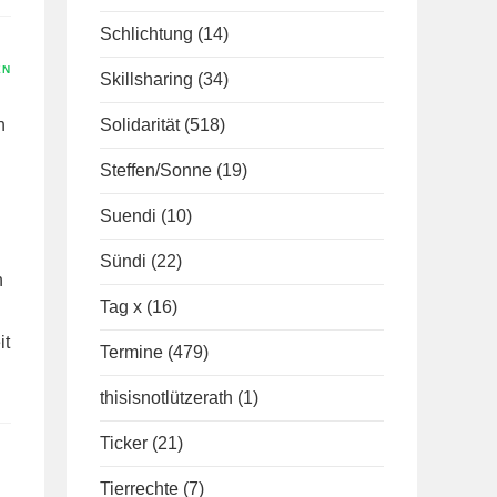
Schlichtung
(14)
EN
Skillsharing
(34)
h
Solidarität
(518)
Steffen/Sonne
(19)
Suendi
(10)
Sündi
(22)
n
Tag x
(16)
it
Termine
(479)
thisisnotlützerath
(1)
Ticker
(21)
Tierrechte
(7)