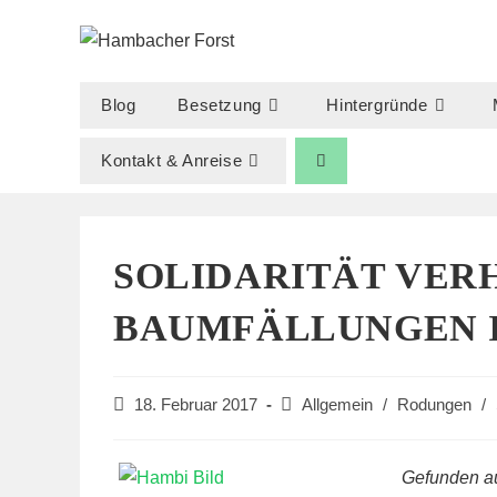
Zum
Inhalt
springen
Blog
Besetzung
Hintergründe
Kontakt & Anreise
SOLIDARITÄT VER
BAUMFÄLLUNGEN 
Beitrag
Beitrags-
18. Februar 2017
Allgemein
/
Rodungen
/
veröffentlicht:
Kategorie:
Gefunden a