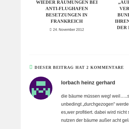
WIEDER RÄUMUNGEN BEI
„AU
ANTI-FLUGHAFEN
VER
BESETZUNGEN IN
BUN
FRANKREICH
IHRE
DER
24. November 2012
DIESER BEITRAG HAT 2 KOMMENTARE
lorbach heinz gerhard
die bäume müssen weg! weil…..si
unbedingt „durchgezogen“ werden
es,wer profitiert. dabei wird nich
nutzen der bäume außer acht gel