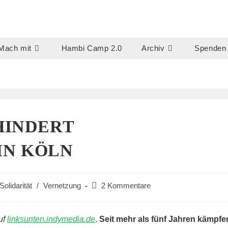
Mach mit
Hambi Camp 2.0
Archiv
Spenden
HINDERT
IN KÖLN
Beitrags-
Solidarität
/
Vernetzung
2 Kommentare
Kommentare:
uf
linksunten.indymedia.de
.
Seit mehr als fünf Jahren kämpfe