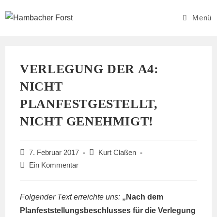
Zum
Inhalt
Menü
springen
VERLEGUNG DER A4:
NICHT
PLANFESTGESTELLT,
NICHT GENEHMIGT!
Beitrag
Beitrags-
7. Februar 2017
Kurt Claßen
veröffentlicht:
Kategorie:
Beitrags-
Ein Kommentar
Kommentare:
Folgender Text erreichte uns:
„Nach dem
Planfeststellungsbeschlusses für die Verlegung