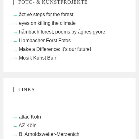
FOTO- & KUNSTPROJEKTE
åctive steps for the forest
eyes on killing the climate
håmbach forest, poems by ágnes györe
Hambacher Forst Fotos
Make a Difference: It’s our future!
Mosik Kunst Buir
LINKS
attac Köln
AZ Köln
BI Arnoldsweiler-Merzenich