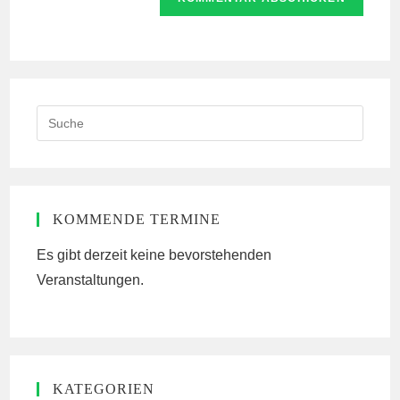
URL
Kommentieren
ein
ein
(optional)
Search
this
website
KOMMENDE TERMINE
Es gibt derzeit keine bevorstehenden
Veranstaltungen.
KATEGORIEN