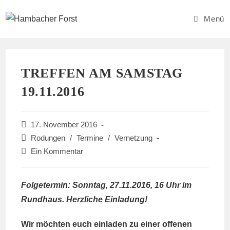
Zum
Inhalt
Menü
springen
TREFFEN AM SAMSTAG
19.11.2016
Beitrag
17. November 2016
veröffentlicht:
Beitrags-
Rodungen
/
Termine
/
Vernetzung
Kategorie:
Beitrags-
Ein Kommentar
Kommentare:
Folgetermin: Sonntag, 27.11.2016, 16 Uhr im
Rundhaus. Herzliche Einladung!
Wir möchten euch einladen zu einer offenen