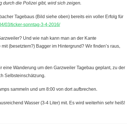
urch die Polizei gibt, wird sich zeigen.
her Tagebaus (Bild siehe oben) bereits ein voller Erfolg für
04/03/ticker-sonntag-3-4-2016/
 Garzweiler? Und wie nah kann man an der Kante
 mit (besetztem?) Bagger im Hintergrund? Wir finden’s raus,
r eine Wanderung um den Garzweiler Tagebau geplant, zu der
ch Selbsteinschätzung.
amps sammeln und um 8:00 von dort aufbrechen.
sreichend Wasser (3-4 Liter) mit. Es wird weiterhin sehr heiß!