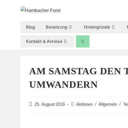
Zum
Inhalt
springen
Blog
Besetzung
Hintergründe
Kontakt & Anreise
AM SAMSTAG DEN 
UMWANDERN
Beitrag
Beitrags-
25. August 2016
Aktionen
/
Allgemein
/
Te
veröffentlicht:
Kategorie: