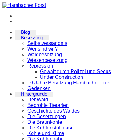
Zum
Inhalt
springen
Blog
Besetzung
Selbstverständnis
Wer sind wir?
Waldbesetzung
Wiesenbesetzung
Repression
Gewalt durch Polizei und Secus
Under Construction
10 Jahre Besetzung Hambacher Forst
Gedenken
Hintergründe
Der Wald
Bedrohte Tierarten
Geschichte des Waldes
Die Besetzungen
Die Braunkohle
Die Kohlenstoffblase
Kohle und Klima
Die Kohlenbahn