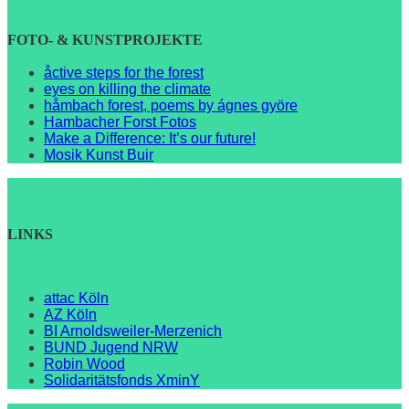
FOTO- & KUNSTPROJEKTE
åctive steps for the forest
eyes on killing the climate
håmbach forest, poems by ágnes györe
Hambacher Forst Fotos
Make a Difference: It’s our future!
Mosik Kunst Buir
LINKS
attac Köln
AZ Köln
BI Arnoldsweiler-Merzenich
BUND Jugend NRW
Robin Wood
Solidaritätsfonds XminY