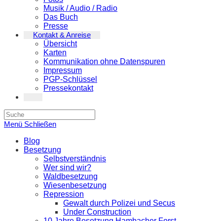
Musik / Audio / Radio
Das Buch
Presse
Kontakt & Anreise
Übersicht
Karten
Kommunikation ohne Datenspuren
Impressum
PGP-Schlüssel
Pressekontakt
Search
this
Menü
Schließen
website
Blog
Besetzung
Selbstverständnis
Wer sind wir?
Waldbesetzung
Wiesenbesetzung
Repression
Gewalt durch Polizei und Secus
Under Construction
10 Jahre Besetzung Hambacher Forst