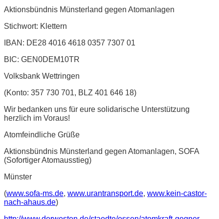
Aktionsbündnis Münsterland gegen Atomanlagen
Stichwort: Klettern
IBAN: DE28 4016 4618 0357 7307 01
BIC: GEN0DEM10TR
Volksbank Wettringen
(Konto: 357 730 701, BLZ 401 646 18)
Wir bedanken uns für eure solidarische Unterstützung
herzlich im Voraus!
Atomfeindliche Grüße
Aktionsbündnis Münsterland gegen Atomanlagen, SOFA
(Sofortiger Atomausstieg)
Münster
(
www.sofa-ms.de
,
www.urantransport.de
,
www.kein-castor-
nach-ahaus.de
)
http://www.derwesten.de/staedte/essen/atomkraft-gegner-