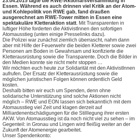
23.04.2015 tagte die RWE-Aktionärsversammlung in
Essen. Während es auch drinnen viel Kritik an der Atom-
und Kohlepolitik von RWE gab, fand draußen
ausgerechnet am RWE-Tower mitten in Essen eine
spektakuläre Kletteraktion statt
. Mit Transparenten in
luftiger Höhe forderten die AktivistInnen den sofortigen
Atomausstieg (unten einige Presselinks dazu).
Die Polizei war zunächst ziemlich überrascht, nahm dann
aber mit Hilfe der Feuerwehr die beiden Kletterer sowie zwei
Personen am Boden in Gewahrsam und konfizierte die
Kletterausrüstung sowie die Transparente. Doch die Bilder in
den Medien konnte sie nicht mehr stoppen …
Wir möchten euch heute zur Solidarität mit den AktivistInnen
aufrufen. Der Ersatz der Kletterausrüstung sowie die
möglichen juristischen Folgen können ordentlich Geld
kosten.
Deshalb bitten wir euch um Spenden, denn ohne
solidarische Unterstützung sind solche Aktionen nicht
möglich – RWE und EON lassen sich bekanntlich mit dem
Atomausstieg viel Zeit und klagen derzeit auf
Milliardenentschädigungen für die Stilllegung ihrer ersten
AKW. Von Atomausstieg ist da noch nicht viel zu sehen – im
Gegenteil: in Gronau und Lingen wird fleißig weiter an der
Zukunft der Atomenergie gearbeitet.
Unser Spendenkonto: