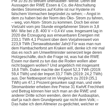
PM 10 zu zu streuen unerlaubter- weise. Denn die
Aussagen der RWE Essen & Co, die Abschaltung
der/des Stromnetzes auf Kohle ist nur Hysterie im
falschem Vormachen begründet zu sehen; – Angst in
dem zu haben bei der Norm des Öko- Strom zu fahren,
– weg, von Atom- Strom zu kommen. Doch bei einer
Vielzahl vorn pro Stunde eingefahrener Strom in 3,8
MV- Wie bei z.B. 400 V = 0,4 kV usw. Insgesamt lag in
2020 die Erzeugung aus erneuerbaren Energien mit
233,1 TWh 4,1 Prozent über dem Vorjahreswert von
223,9 TWh (Terrawattstunde/ Jahr)! Für was man nun
dem Hambacherforst am Kraken will, denke ich mir mal
das es noch am Umweltminister seinerzeit lege deren
Holzgeschäfte, doch die Frage ist, was hat die RWE
Essen nur damit zu tun das die Roden wollen aber
nicht baggern wollen? Und angeblich mit insgesamt
18,6 TWh. Dabei machte der Export 52,3 TWh (2019:
59,4 TWh) und der Import 33,7 TWh (2019: 24,2 TWh)
aus. Der Nettoexport ist im Vergleich zu 2019 (35,1
TWh) um 47,1 Prozent gesunken sagt man, und viele
Stromanbieter erheben ihre Preise 31 Kwh/€ Frechheit
und Betrug können hier sich man an die RWE und
anderer Dritte schon wenden, denn der Ausbauplan,
darf ja nach dem Grundgesetz gar nicht dem Volk; –
Das habe ich dem Altmeier zu-gedichtet, welcher er