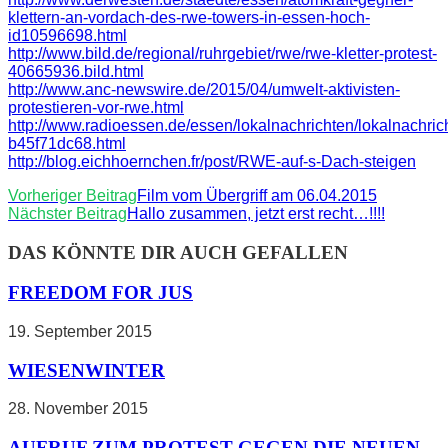
klettern-an-vordach-des-rwe-towers-in-essen-hoch-
id10596698.html
http://www.bild.de/regional/ruhrgebiet/rwe/rwe-kletter-protest-
40665936.bild.html
http://www.anc-newswire.de/2015/04/umwelt-aktivisten-
protestieren-vor-rwe.html
http://www.radioessen.de/essen/lokalnachrichten/lokalnachrich
b45f71dc68.html
http://blog.eichhoernchen.fr/post/RWE-auf-s-Dach-steigen
WEITERE
Vorheriger Beitrag
Film vom Übergriff am 06.04.2015
Nächster Beitrag
Hallo zusammen, jetzt erst recht…!!!!
ARTIKEL
ANSEHEN
DAS KÖNNTE DIR AUCH GEFALLEN
FREEDOM FOR JUS
19. September 2015
WIESENWINTER
28. November 2015
AUFRUF ZUM PROTEST GEGEN DIE NEUEN