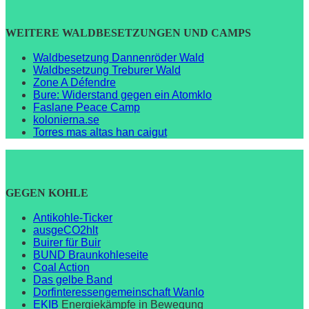
WEITERE WALDBESETZUNGEN UND CAMPS
Waldbesetzung Dannenröder Wald
Waldbesetzung Treburer Wald
Zone A Défendre
Bure: Widerstand gegen ein Atomklo
Faslane Peace Camp
kolonierna.se
Torres mas altas han caigut
GEGEN KOHLE
Antikohle-Ticker
ausgeCO2hlt
Buirer für Buir
BUND Braunkohleseite
Coal Action
Das gelbe Band
Dorfinteressengemeinschaft Wanlo
EKIB
Energiekämpfe in Bewegung