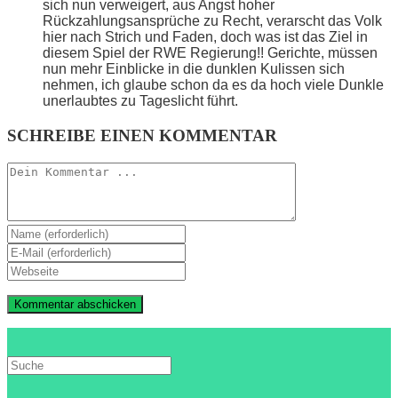
sich nun verweigert, aus Angst hoher
Rückzahlungsansprüche zu Recht, verarscht das Volk
hier nach Strich und Faden, doch was ist das Ziel in
diesem Spiel der RWE Regierung!! Gerichte, müssen
nun mehr Einblicke in die dunklen Kulissen sich
nehmen, ich glaube schon da es da hoch viele Dunkle
unerlaubtes zu Tageslicht führt.
SCHREIBE EINEN KOMMENTAR
Kommentieren
Gib
deinen
Gib
Namen
deine
Gib
oder
E-
deine
Benutzernamen
Mail-
Website-
zum
Adresse
URL
Kommentieren
zum
ein
ein
Kommentieren
(optional)
ein
Search
this
website