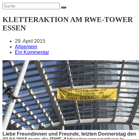
KLETTERAKTION AM RWE-TOWER
ESSEN
Beitrag
29. April 2015
veröffentlicht:
Beitrags-
Allgemein
Kategorie:
Beitrags-
Ein Kommentar
Kommentare:
Liebe Freundinnen und Freunde, letzten Donnerstag den