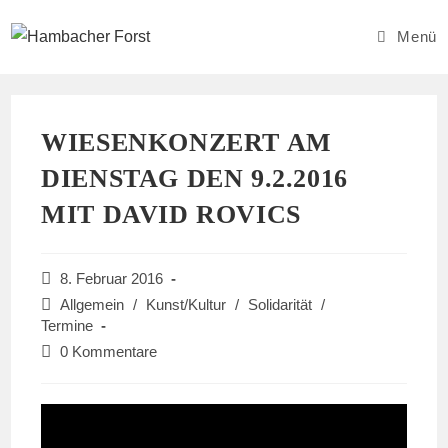
Zum
Inhalt
Menü
springen
WIESENKONZERT AM
DIENSTAG DEN 9.2.2016
MIT DAVID ROVICS
Beitrag
8. Februar 2016
veröffentlicht:
Beitrags-
Allgemein
/
Kunst/Kultur
/
Solidarität
/
Kategorie:
Termine
Beitrags-
0 Kommentare
Kommentare: