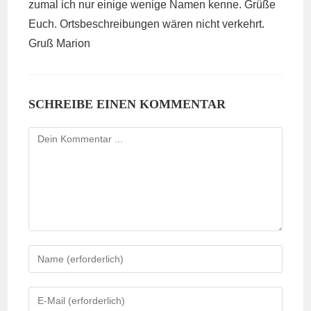
zumal ich nur einige wenige Namen kenne. Grüße
Euch. Ortsbeschreibungen wären nicht verkehrt.
Gruß Marion
SCHREIBE EINEN KOMMENTAR
Kommentieren
Gib
deinen
Namen
Gib
oder