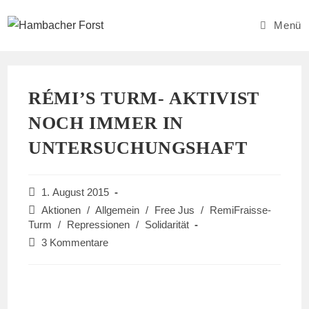
Zum
Inhalt
Menü
springen
RÉMI’S TURM- AKTIVIST
NOCH IMMER IN
UNTERSUCHUNGSHAFT
Beitrag
1. August 2015
veröffentlicht:
Beitrags-
Aktionen
/
Allgemein
/
Free Jus
/
RemiFraisse-
Kategorie:
Turm
/
Repressionen
/
Solidarität
Beitrags-
3 Kommentare
Kommentare: