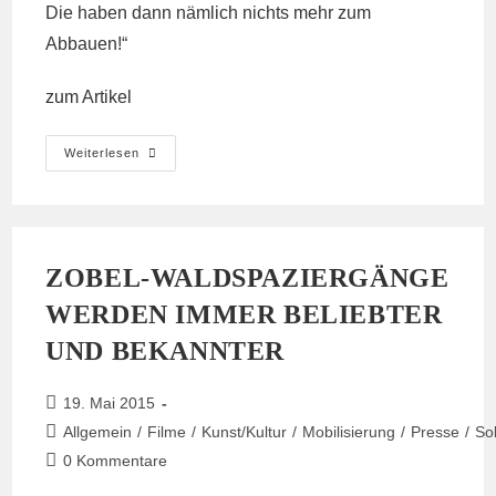
Die haben dann nämlich nichts mehr zum
Abbauen!“
zum Artikel
Kölle
Weiterlesen
Live
ZOBEL-WALDSPAZIERGÄNGE
WERDEN IMMER BELIEBTER
UND BEKANNTER
Beitrag
19. Mai 2015
veröffentlicht:
Beitrags-
Allgemein
/
Filme
/
Kunst/Kultur
/
Mobilisierung
/
Presse
/
Sol
Kategorie:
Beitrags-
0 Kommentare
Kommentare: