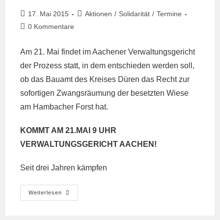
Beitrag
Beitrags-
17. Mai 2015
Aktionen
/
Solidarität
/
Termine
veröffentlicht:
Kategorie:
Beitrags-
0 Kommentare
Kommentare:
Am 21. Mai findet im Aachener Verwaltungsgericht
der Prozess statt, in dem entschieden werden soll,
ob das Bauamt des Kreises Düren das Recht zur
sofortigen Zwangsräumung der besetzten Wiese
am Hambacher Forst hat.
KOMMT AM 21.MAI 9 UHR
VERWALTUNGSGERICHT AACHEN!
Seit drei Jahren kämpfen
Aufruf
Weiterlesen
Zum
Handeln!