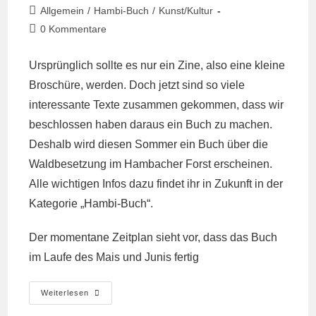
veröffentlicht:
Beitrags-
Allgemein
/
Hambi-Buch
/
Kunst/Kultur
Kategorie:
Beitrags-
0 Kommentare
Kommentare:
Ursprünglich sollte es nur ein Zine, also eine kleine
Broschüre, werden. Doch jetzt sind so viele
interessante Texte zusammen gekommen, dass wir
beschlossen haben daraus ein Buch zu machen.
Deshalb wird diesen Sommer ein Buch über die
Waldbesetzung im Hambacher Forst erscheinen.
Alle wichtigen Infos dazu findet ihr in Zukunft in der
Kategorie
„Hambi-Buch“
.
Der momentane Zeitplan sieht vor, dass das Buch
im Laufe des Mais und Junis fertig
Neues
Weiterlesen
Vom
Hambi-