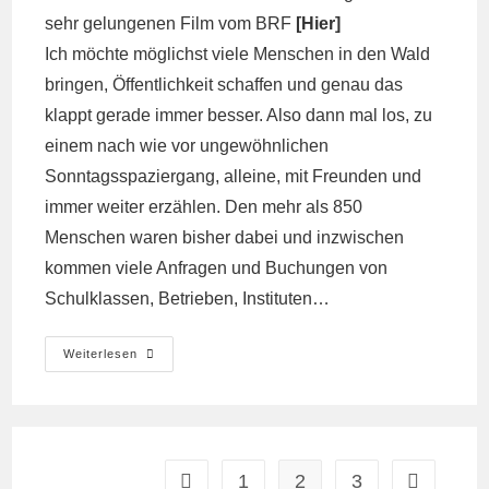
sehr gelungenen Film vom BRF
[
Hier
]
Ich möchte möglichst viele Menschen in den Wald
bringen, Öffentlichkeit schaffen und genau das
klappt gerade immer besser. Also dann mal los, zu
einem nach wie vor ungewöhnlichen
Sonntagsspaziergang, alleine, mit Freunden und
immer weiter erzählen. Den mehr als 850
Menschen waren bisher dabei und inzwischen
kommen viele Anfragen und Buchungen von
Schulklassen, Betrieben, Instituten…
Waldspaziergang
Weiterlesen
Am
17.
Mai
1
2
3
Gehe zur vorherigen Seite
Gehe zur n