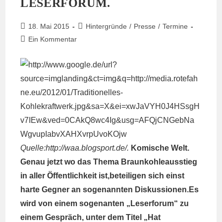
LESERFORUM.
Beitrag
Beitrags-
18. Mai 2015
Hintergründe
/
Presse
/
Termine
veröffentlicht:
Kategorie:
Beitrags-
Ein Kommentar
Kommentare:
Quelle:
http://waa.blogsport.de/
.
Komische Welt.
Genau jetzt wo das Thema Braunkohleausstieg
in aller Öffentlichkeit ist,beteiligen sich einst
harte Gegner an sogenannten Diskussionen.Es
wird von einem sogenanten „Leserforum“ zu
einem Gespräch, unter dem Titel „Hat