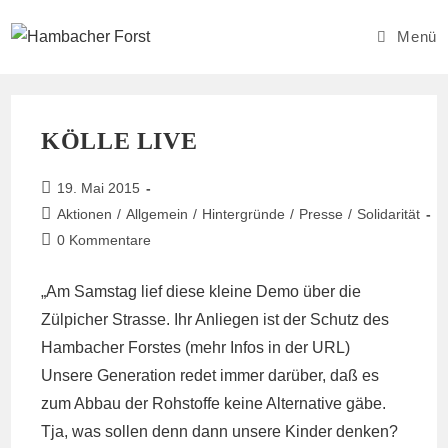
Zum
Inhalt
Menü
springen
KÖLLE LIVE
Beitrag
19. Mai 2015
veröffentlicht:
Beitrags-
Aktionen
/
Allgemein
/
Hintergründe
/
Presse
/
Solidarität
Kategorie:
Beitrags-
0 Kommentare
Kommentare:
„Am Samstag lief diese kleine Demo über die
Zülpicher Strasse. Ihr Anliegen ist der Schutz des
Hambacher Forstes (mehr Infos in der URL)
Unsere Generation redet immer darüber, daß es
zum Abbau der Rohstoffe keine Alternative gäbe.
Tja, was sollen denn dann unsere Kinder denken?