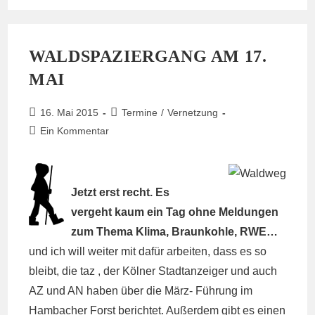
Buch
WALDSPAZIERGANG AM 17.
MAI
Beitrag
Beitrags-
16. Mai 2015
Termine
/
Vernetzung
veröffentlicht:
Kategorie:
Beitrags-
Ein Kommentar
Kommentare:
Jetzt erst recht. Es
vergeht kaum ein Tag ohne Meldungen
zum Thema Klima, Braunkohle, RWE…
und ich will weiter mit dafür arbeiten, dass es so
bleibt, die taz , der Kölner Stadtanzeiger und auch
AZ und AN haben über die März- Führung im
Hambacher Forst berichtet. Außerdem gibt es einen