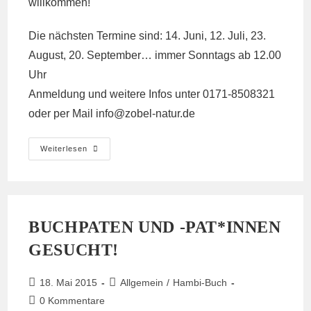
willkommen!
Die nächsten Termine sind: 14. Juni, 12. Juli, 23.
August, 20. September… immer Sonntags ab 12.00
Uhr
Anmeldung und weitere Infos unter 0171-8508321
oder per Mail info@
zobel-natur.de
Zobel-
Weiterlesen
Waldspaziergänge
Werden
Immer
Beliebter
Und
Bekannter
BUCHPATEN UND -PAT*INNEN
GESUCHT!
Beitrag
Beitrags-
18. Mai 2015
Allgemein
/
Hambi-Buch
veröffentlicht:
Kategorie:
Beitrags-
0 Kommentare