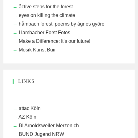
åctive steps for the forest
eyes on killing the climate
håmbach forest, poems by ágnes györe
Hambacher Forst Fotos
Make a Difference: It’s our future!
Mosik Kunst Buir
LINKS
attac Köln
AZ Köln
BI Arnoldsweiler-Merzenich
BUND Jugend NRW