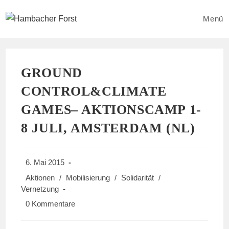
Zum
Inhalt
Menü
springen
GROUND
CONTROL&CLIMATE
GAMES– AKTIONSCAMP 1-
8 JULI, AMSTERDAM (NL)
Beitrag
6. Mai 2015
veröffentlicht:
Beitrags-
Aktionen
/
Mobilisierung
/
Solidarität
/
Kategorie:
Vernetzung
Beitrags-
0 Kommentare
Kommentare: