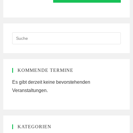
Kommentieren
ein
ein
(optional)
Search
this
website
KOMMENDE TERMINE
Es gibt derzeit keine bevorstehenden
Veranstaltungen.
KATEGORIEN