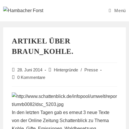
Zum
Inhalt
Menü
springen
ARTIKEL ÜBER
BRAUN_KOHLE.
Beitrag
Beitrags-
28. Juni 2014
Hintergründe
/
Presse
veröffentlicht:
Kategorie:
Beitrags-
0 Kommentare
Kommentare:
In den letzten Tagen gab es erneut 3 neue Texte
von der Online Zeitung Schattenblick zu Thema
Kohle, Gifte, Emissionen, Waldbesetzung,