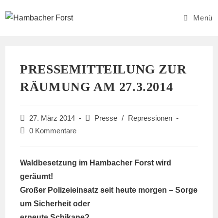
Zum
Inhalt
Menü
springen
PRESSEMITTEILUNG ZUR
RÄUMUNG AM 27.3.2014
Beitrag
Beitrags-
27. März 2014
Presse
/
Repressionen
veröffentlicht:
Kategorie:
Beitrags-
0 Kommentare
Kommentare:
Waldbesetzung im Hambacher Forst wird
geräumt!
Großer Polizeieinsatz seit heute morgen – Sorge
um Sicherheit oder
erneute Schikane?