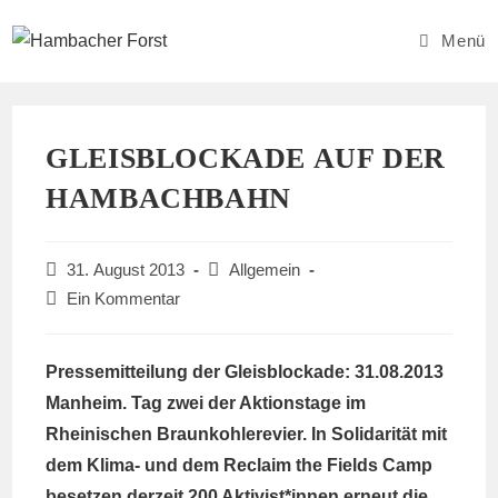
Zum
Inhalt
Menü
springen
GLEISBLOCKADE AUF DER
HAMBACHBAHN
Beitrag
Beitrags-
31. August 2013
Allgemein
veröffentlicht:
Kategorie:
Beitrags-
Ein Kommentar
Kommentare:
Pressemitteilung der Gleisblockade: 31.08.2013
Manheim. Tag zwei der Aktionstage im
Rheinischen Braunkohlerevier. In Solidarität mit
dem Klima- und dem Reclaim the Fields Camp
besetzen derzeit 200 Aktivist*innen erneut die