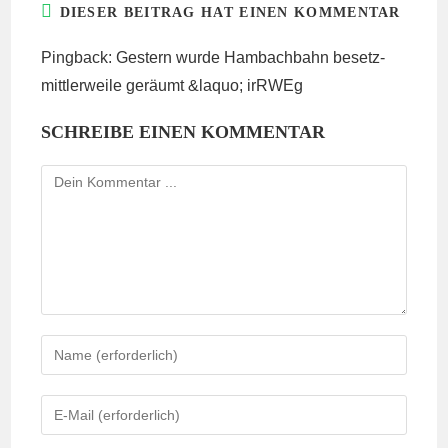
DIESER BEITRAG HAT EINEN KOMMENTAR
Pingback:
Gestern wurde Hambachbahn besetz-
mittlerweile geräumt &laquo; irRWEg
SCHREIBE EINEN KOMMENTAR
Kommentieren
Gib
deinen
Namen
Gib
oder
deine
Benutzernamen