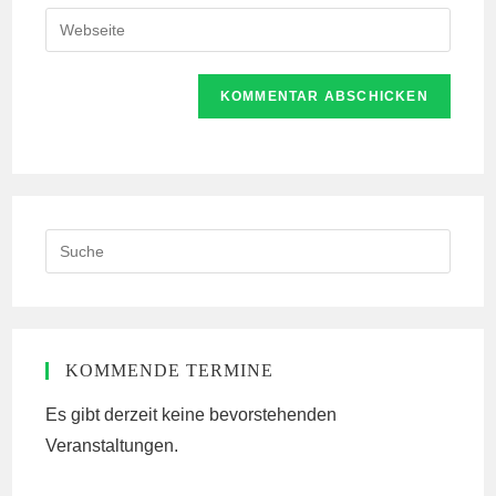
E-
Gib
zum
Mail-
deine
Kommentieren
Adresse
Website-
ein
zum
URL
Kommentieren
ein
ein
(optional)
Search
this
website
KOMMENDE TERMINE
Es gibt derzeit keine bevorstehenden
Veranstaltungen.