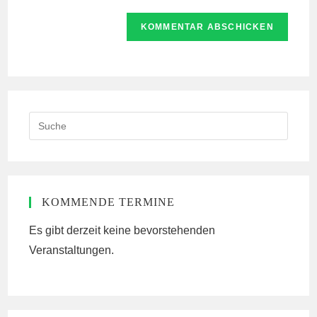
Adresse
Website-
ein
zum
URL
Kommentieren
ein
ein
(optional)
Search
this
website
KOMMENDE TERMINE
Es gibt derzeit keine bevorstehenden
Veranstaltungen.