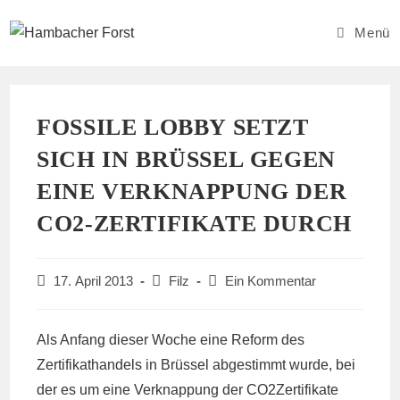
Zum
Inhalt
Menü
springen
FOSSILE LOBBY SETZT
SICH IN BRÜSSEL GEGEN
EINE VERKNAPPUNG DER
CO2-ZERTIFIKATE DURCH
Beitrag
Beitrags-
Beitrags-
17. April 2013
Filz
Ein Kommentar
veröffentlicht:
Kategorie:
Kommentare:
Als Anfang dieser Woche eine Reform des
Zertifikathandels in Brüssel abgestimmt wurde, bei
der es um eine Verknappung der CO2Zertifikate