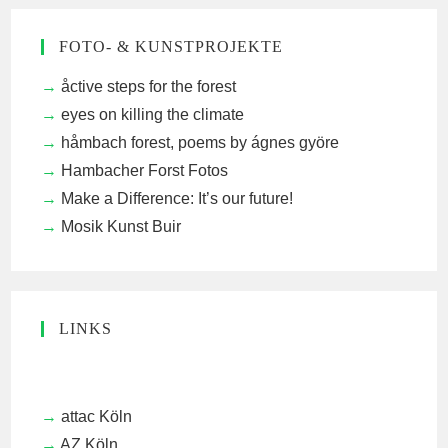
FOTO- & KUNSTPROJEKTE
åctive steps for the forest
eyes on killing the climate
håmbach forest, poems by ágnes györe
Hambacher Forst Fotos
Make a Difference: It’s our future!
Mosik Kunst Buir
LINKS
attac Köln
AZ Köln