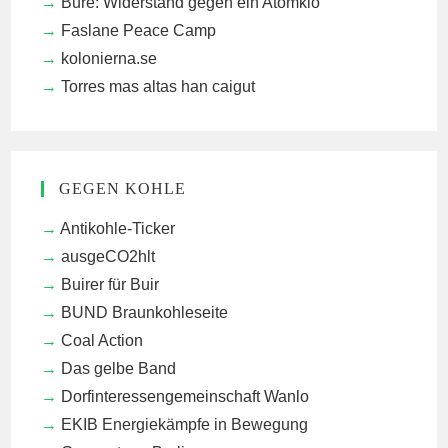
Bure: Widerstand gegen ein Atomklo
Faslane Peace Camp
kolonierna.se
Torres mas altas han caigut
GEGEN KOHLE
Antikohle-Ticker
ausgeCO2hlt
Buirer für Buir
BUND Braunkohleseite
Coal Action
Das gelbe Band
Dorfinteressengemeinschaft Wanlo
EKIB
Energiekämpfe in Bewegung