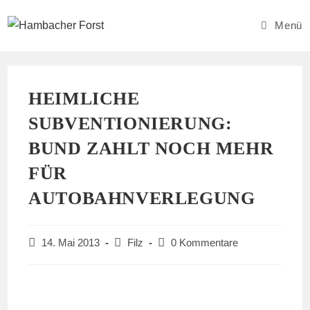
Zum
Inhalt
Menü
springen
HEIMLICHE
SUBVENTIONIERUNG:
BUND ZAHLT NOCH MEHR
FÜR
AUTOBAHNVERLEGUNG
Beitrag
Beitrags-
Beitrags-
14. Mai 2013
Filz
0 Kommentare
veröffentlicht:
Kategorie:
Kommentare: