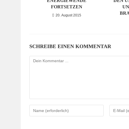
ENERGIEWENDE
DEN U
FORTSETZEN
UN
BR
20. August 2015
SCHREIBE EINEN KOMMENTAR
Kommentieren
Gib
Gib
deinen
deine
Namen
E-