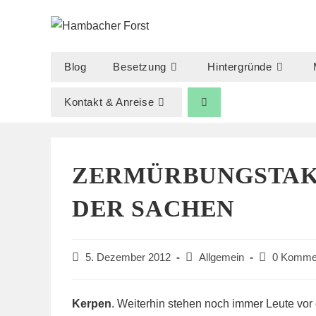
Zum
Inhalt
springen
Blog
Besetzung
Hintergründe
Kontakt & Anreise
ZERMÜRBUNGSTAK
DER SACHEN
Beitrag
Beitrags-
Beitrags-
5. Dezember 2012
Allgemein
0 Komme
veröffentlicht:
Kategorie:
Kommentare
Kerpen
. Weiterhin stehen noch immer Leute vor 