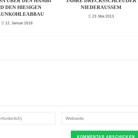
SA ÜBER DEN HAMBI
JAHRE DRECKSSCHLEUDER
D DEN HIESIGEN
NIEDERAUSSEM
AUNKOHLEABBAU
23. Mai 2013
12. Januar 2018
Gib
deine
Website-