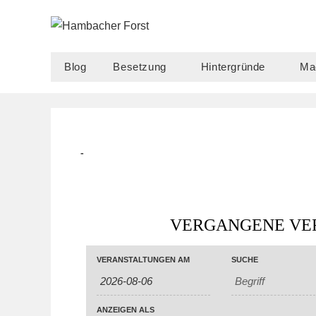
Zum
Inhalt
springen
Blog
Besetzung
Hintergründe
Ma
Beitrag
Beitrags-
veröffentlicht:
Kategorie:
VERGANGENE VE
V
V
VERANSTALTUNGEN AM
SUCHE
V
E
E
E
R
R
R
A
ANZEIGEN ALS
A