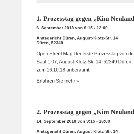
N
U
-
N
N
1. Prozesstag gegen „Kim Neulan
A
D
6. September 2018 von 9:15
-
12:00
V
A
I
Amtsgericht Düren,
August-Klotz-Str. 14
N
Düren
,
52349
G
S
A
Open Street Map Der erste Prozesstag von dr
I
T
Saal 1.07, August-Klotz-Str. 14, 52349 Düren. 
C
I
zum 16.10.18 anberaumt.
H
O
Erfahren Sie mehr »
T
N
E
N
,
2. Prozesstag gegen „Kim Neulan
N
14. September 2018 von 9:15
-
16:00
A
Amtsgericht Düren,
August-Klotz-Str. 14
V