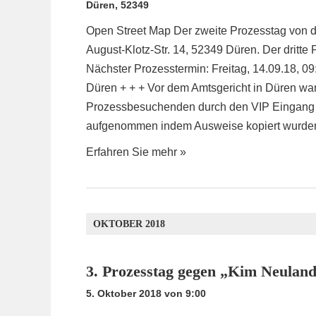
Düren
,
52349
I
Open Street Map Der zweite Prozesstag von d
G
August-Klotz-Str. 14, 52349 Düren. Der dritte 
A
Nächster Prozesstermin: Freitag, 14.09.18, 09
T
Düren + + + Vor dem Amtsgericht in Düren wart
I
Prozessbesuchenden durch den VIP Eingang um
O
aufgenommen indem Ausweise kopiert wurde
N
Erfahren Sie mehr »
OKTOBER 2018
3. Prozesstag gegen „Kim Neulan
5. Oktober 2018 von 9:00