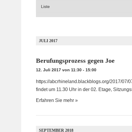
A
N
N
N
S
S
S
T
T
T
A
A
A
L
L
L
T
JULI 2017
T
U
T
U
N
U
N
Berufungsprozess gegen Joe
G
N
G
E
12. Juli 2017 von 11:30
-
15:00
G
A
N
E
N
https://abcrhineland.blackblogs.org/2017/07/
S
S
N
findet um 11.30 Uhr in der 02. Etage, Sitzung
U
I
S
C
Erfahren Sie mehr »
C
U
H
H
E
C
T
H
E
E
SEPTEMBER 2018