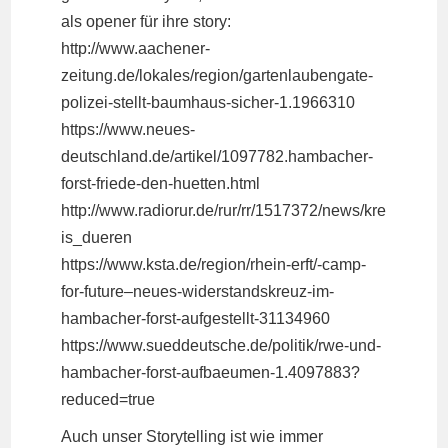
als opener für ihre story:
http://www.aachener-
zeitung.de/lokales/region/gartenlaubengate-
polizei-stellt-baumhaus-sicher-1.1966310
https://www.neues-
deutschland.de/artikel/1097782.hambacher-
forst-friede-den-huetten.html
http://www.radiorur.de/rur/rr/1517372/news/kre
is_dueren
https://www.ksta.de/region/rhein-erft/-camp-
for-future–neues-widerstandskreuz-im-
hambacher-forst-aufgestellt-31134960
https://www.sueddeutsche.de/politik/rwe-und-
hambacher-forst-aufbaeumen-1.4097883?
reduced=true
Auch unser Storytelling ist wie immer