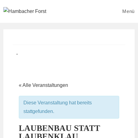
Zum
Inhalt
Menü
springen
Beitrag
Beitrags-
veröffentlicht:
Kategorie:
« Alle Veranstaltungen
Diese Veranstaltung hat bereits
stattgefunden.
LAUBENBAU STATT
LAUBENKLAU