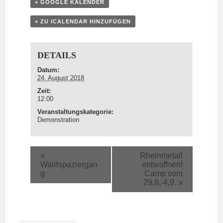
+ GOOGLE KALENDER
+ ZU ICALENDAR HINZUFÜGEN
DETAILS
Datum:
24. August 2018
Zeit:
12:00
Veranstaltungskategorie:
Demonstration
«
Rheinmetall
Waldspaziergan
entwaffnen!
g
Camp vom
29.8.-4.9.
»