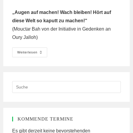
„Augen auf machen! Wach bleiben! Hört auf
diese Welt so kaputt zu machen!“
(Mouctar Bah von der Initiative in Gedenken an
Oury Jalloh)
In
Weiterlesen
Gedenken
An
Oury
Jalloh-
Infos
Und
Soliaktion
Search
this
website
KOMMENDE TERMINE
Es gibt derzeit keine bevorstehenden