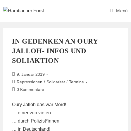
Zum
Inhalt
Menü
springen
IN GEDENKEN AN OURY
JALLOH- INFOS UND
SOLIAKTION
Beitrag
9. Januar 2019
veröffentlicht:
Beitrags-
Repressionen
/
Solidarität
/
Termine
Kategorie:
Beitrags-
0 Kommentare
Kommentare:
Oury Jalloh das war Mord!
… einer von vielen
… durch Polizist*innen
… in Deutschland!