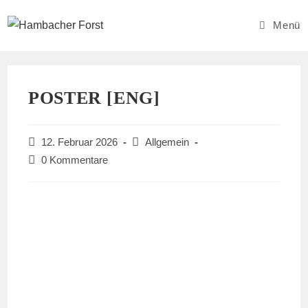
Zum
Inhalt
Menü
springen
POSTER [ENG]
Beitrag
Beitrags-
12. Februar 2026
Allgemein
veröffentlicht:
Kategorie:
Beitrags-
0 Kommentare
Kommentare: