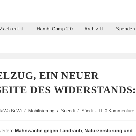
Mach mit
Hambi Camp 2.0
Archiv
Spenden
ELZUG, EIN NEUER
SEITE DES WIDERSTANDS:
Beitrags-
aWa BuWi
/
Mobilisierung
/
Suendi
/
Sündi
0 Kommentare
Kommentare:
weitere
Mahnwache gegen Landraub, Naturzerstörung und