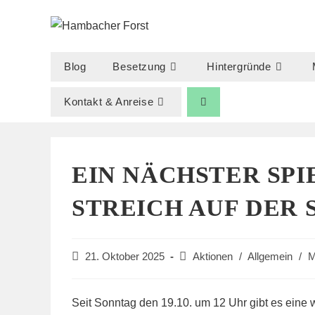
Zum
Inhalt
springen
Blog
Besetzung
Hintergründe
Kontakt & Anreise
EIN NÄCHSTER SPI
STREICH AUF DER 
Beitrag
Beitrags-
21. Oktober 2025
Aktionen
/
Allgemein
/
M
veröffentlicht:
Kategorie:
Seit Sonntag den 19.10. um 12 Uhr gibt es eine 