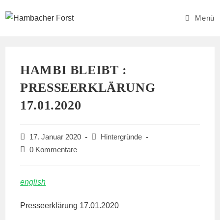
Zum
Inhalt
Menü
springen
HAMBI BLEIBT :
PRESSEERKLÄRUNG
17.01.2020
Beitrag
Beitrags-
17. Januar 2020
Hintergründe
veröffentlicht:
Kategorie:
Beitrags-
0 Kommentare
Kommentare:
english
Presseerklärung 17.01.2020