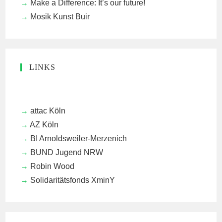
Make a Difference: It’s our future!
Mosik Kunst Buir
LINKS
attac Köln
AZ Köln
BI Arnoldsweiler-Merzenich
BUND Jugend NRW
Robin Wood
Solidaritätsfonds XminY