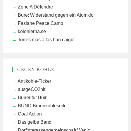
Zone A Défendre
Bure: Widerstand gegen ein Atomklo
Faslane Peace Camp
kolonierna.se
Torres mas altas han caigut
GEGEN KOHLE
Antikohle-Ticker
ausgeCO2hlt
Buirer für Buir
BUND Braunkohleseite
Coal Action
Das gelbe Band
Dorfinteressengemeinschaft Wanlo