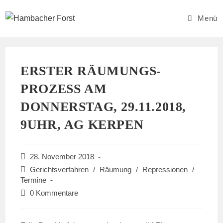
Zum
Inhalt
Menü
springen
ERSTER RÄUMUNGS-
PROZESS AM
DONNERSTAG, 29.11.2018,
9UHR, AG KERPEN
Beitrag
28. November 2018
veröffentlicht:
Beitrags-
Gerichtsverfahren
/
Räumung
/
Repressionen
/
Kategorie:
Termine
Beitrags-
0 Kommentare
Kommentare: