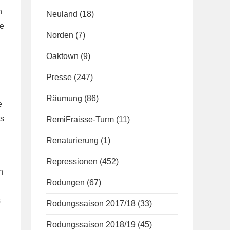
n
Neuland
(18)
ie
Norden
(7)
Oaktown
(9)
Presse
(247)
Räumung
(86)
e
es
RemiFraisse-Turm
(11)
Renaturierung
(1)
Repressionen
(452)
h
Rodungen
(67)
s
Rodungssaison 2017/18
(33)
Rodungssaison 2018/19
(45)