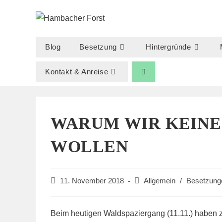
Zum
Inhalt
springen
Blog
Besetzung
Hintergründe
Kontakt & Anreise
WARUM WIR KEINE
WOLLEN
Beitrag
Beitrags-
11. November 2018
Allgemein
/
Besetzung
veröffentlicht:
Kategorie:
Beim heutigen Waldspaziergang (11.11.) haben 