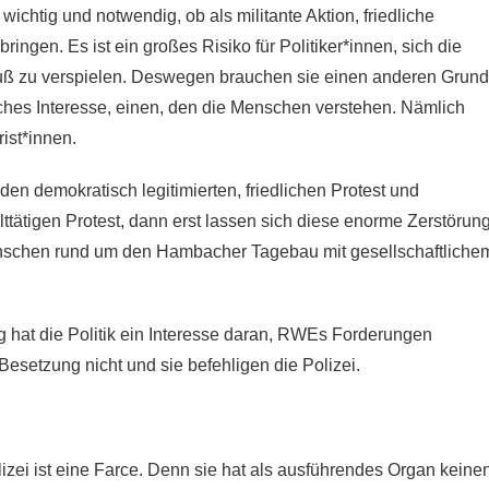
wichtig und notwendig, ob als militante Aktion, friedliche
ngen. Es ist ein großes Risiko für Politiker*innen, sich die
luß zu verspielen. Deswegen brauchen sie einen anderen Grund
ches Interesse, einen, den die Menschen verstehen. Nämlich
ist*innen.
den demokratisch legitimierten, friedlichen Protest und
ttätigen Protest, dann erst lassen sich diese enorme Zerstörun
schen rund um den Hambacher Tagebau mit gesellschaftliche
 hat die Politik ein Interesse daran, RWEs Forderungen
setzung nicht und sie befehligen die Polizei.
izei ist eine Farce. Denn sie hat als ausführendes Organ keine