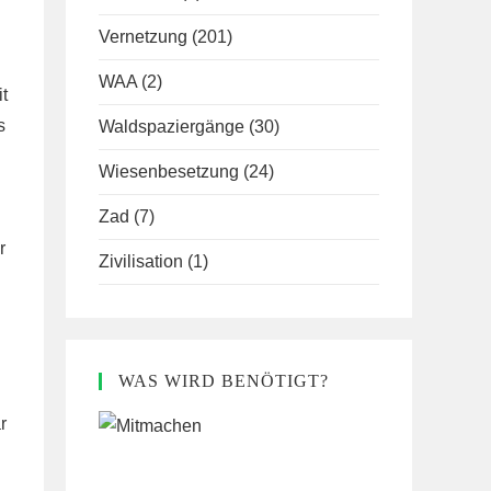
Vernetzung
(201)
WAA
(2)
t
s
Waldspaziergänge
(30)
Wiesenbesetzung
(24)
Zad
(7)
r
Zivilisation
(1)
WAS WIRD BENÖTIGT?
r