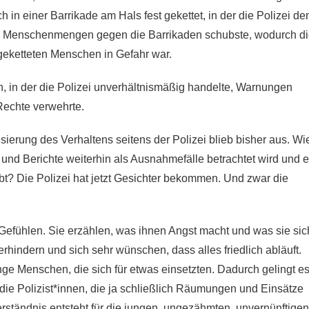
h in einer Barrikade am Hals fest gekettet, in der die Polizei de
 Menschenmengen gegen die Barrikaden schubste, wodurch d
geketteten Menschen in Gefahr war.
n, in der die Polizei unverhältnismäßig handelte, Warnungen
Rechte verwehrte.
erung des Verhaltens seitens der Polizei blieb bisher aus. Wi
er und Berichte weiterhin als Ausnahmefälle betrachtet wird und 
bt? Die Polizei hat jetzt Gesichter bekommen. Und zwar die
Gefühlen. Sie erzählen, was ihnen Angst macht und was sie sic
rhindern und sich sehr wünschen, dass alles friedlich abläuft.
 Menschen, die sich für etwas einsetzten. Dadurch gelingt e
die Polizist*innen, die ja schließlich Räumungen und Einsätze
tändnis entsteht für die jungen, ungezähmten, unvernünftigen