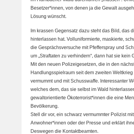
Besetzer*innen, von denen ja die Gewalt ausgehe
Lösung wünscht.
Im krassen Gegensatz dazu steht das Bild, das d
hinterlassen hat. Volluniformierte, maskierte, 
die Gesprächsversuche mit Pfefferspray und Sch
um „Straftaten zu verhindern“, dann hat sie kein
Mit den neuen Polizeigesetzen, die in den nächste
Handlungsspielraum seit dem zweiten Weltkrieg e
vermummt und mit Schusswaffe. Interessanter We
welches dem, das sie selbst im Wald hinterlassen,
gewalt­orientierte Ökoterrorist*innen die eine M
Bevölkerung.
Stell dir vor, ein schwarz vermummter Polizist m
Anwohner*innen oder der Presse und erklärt ihnen
Deswegen die Kontaktbeamten.