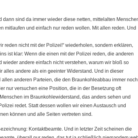
 dann sind da immer wieder diese netten, mittelalten Mensche
n mitlaufen und einfach nur reden wollen. Mit allen reden. Und
ir reden nicht mit der Polizei!“ wiederholen, sondern erklären,
s ist klar: Wenn die einen mit der Polizei reden, die anderen
 wieder andere einfach nicht verstehen, warum wir bloß so
r alles andere als ein geeinter Widerstand. Und in dieser
nd allen anderen Parteien, die den Braunkohleabbau immer noch
er nur versuchen eine Position, die in der Besetzung oft
ele Menschen im Braunkohlewiderstand, das anders sehen und
Polizei redet. Statt dessen wollen wir einen Austausch und
rnen können und alle Seiten vertreten sind.
ezeichnung: Kontaktbeamte. Und in letzter Zeit scheinen die
beamte, überall nur reden, das tut ja schließlich niemandem weh