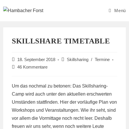
Zum
Inhalt
Menü
springen
SKILLSHARE TIMETABLE
Beitrag
Beitrags-
18. September 2018
Skillsharing
/
Termine
veröffentlicht:
Kategorie:
Beitrags-
46 Kommentare
Kommentare:
Um das nochmal zu betonen: Das Skillsharing-
Camp wird auch unter den aktuellen erschwerten
Umständen stattfinden. Hier der vorläufige Plan von
Workshops und Veranstaltungen. Wie ihr seht, sind
vor allem die Vormittage noch recht leer. Deshalb
freuen wir uns sehr, wenn noch weitere Leute